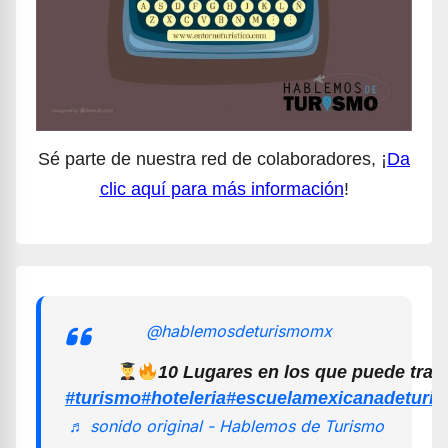
Sé parte de nuestra red de colaboradores, ¡
Da
clic aquí para más información
!
@hablemosdeturismomx
10 Lugares en los que puede trab
#turismo
#hoteleria
#escuelamexicanadeturi
♬ sonido original - Hablemos de Turismo