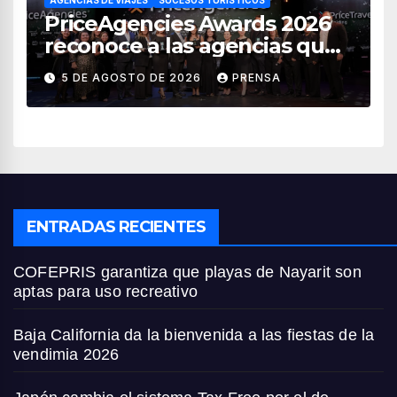
AGENCIAS DE VIAJES
SUCESOS TURÍSTICOS
PriceAgencies Awards 2026
reconoce a las agencias que
impulsan el crecimiento del
5 DE AGOSTO DE 2026
PRENSA
turismo en México
ENTRADAS RECIENTES
COFEPRIS garantiza que playas de Nayarit son
aptas para uso recreativo
Baja California da la bienvenida a las fiestas de la
vendimia 2026