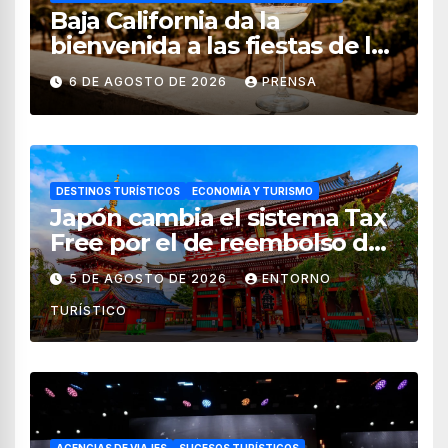
Baja California da la
bienvenida a las fiestas de la
vendimia 2026
6 DE AGOSTO DE 2026
PRENSA
DESTINOS TURÍSTICOS
ECONOMÍA Y TURISMO
Japón cambia el sistema Tax
Free por el de reembolso de
impuestos desde noviembre
5 DE AGOSTO DE 2026
ENTORNO
de 2026
TURÍSTICO