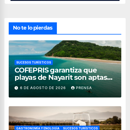
No te lo pierdas
SUCESOS TURÍSTICOS
COFEPRIS garantiza que
playas de Nayarit son aptas
para uso recreativo
6 DE AGOSTO DE 2026
PRENSA
GASTRONOMÍA Y ENOLOGÍA
SUCESOS TURÍSTICOS