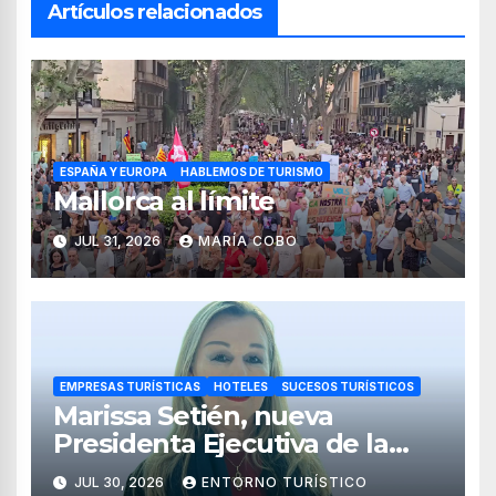
Artículos relacionados
ESPAÑA Y EUROPA
HABLEMOS DE TURISMO
Mallorca al límite
JUL 31, 2026
MARÍA COBO
EMPRESAS TURÍSTICAS
HOTELES
SUCESOS TURÍSTICOS
Marissa Setién, nueva
Presidenta Ejecutiva de la
Asociación de Hoteles Costa
JUL 30, 2026
ENTORNO TURÍSTICO