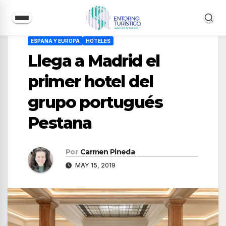
Saltar
ESPAÑA Y EUROPA
HOTELES
al
Llega a Madrid el
contenido
primer hotel del
grupo portugués
Pestana
Por
Carmen Pineda
MAY 15, 2019