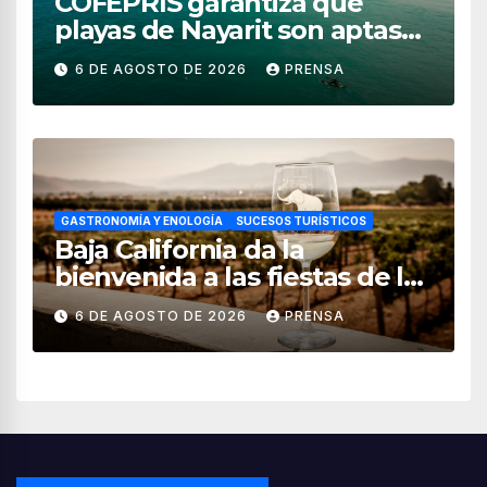
COFEPRIS garantiza que
playas de Nayarit son aptas
para uso recreativo
6 DE AGOSTO DE 2026
PRENSA
GASTRONOMÍA Y ENOLOGÍA
SUCESOS TURÍSTICOS
Baja California da la
bienvenida a las fiestas de la
vendimia 2026
6 DE AGOSTO DE 2026
PRENSA