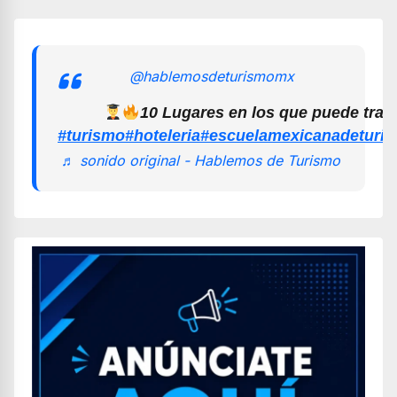
@hablemosdeturismomx
10 Lugares en los que puede trab
#turismo
#hoteleria
#escuelamexicanadeturi
♬ sonido original - Hablemos de Turismo