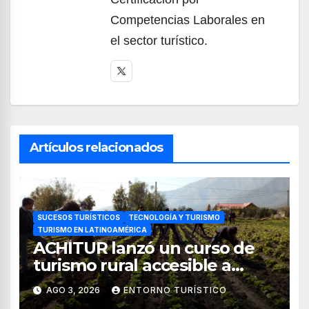
Competencias Laborales en
el sector turístico.
Artículos relacionados
SUCESOS TURÍSTICOS
TECNOLOGÍA Y TURISMO
TURISMO EN LATINOAMÉRICA
ACHITUR lanzó un curso de
turismo rural accesible a
través de WhatsApp
AGO 3, 2026
ENTORNO TURÍSTICO