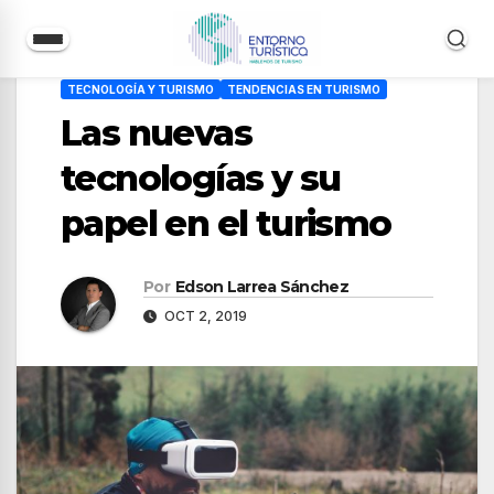
Saltar
TECNOLOGÍA Y TURISMO
TENDENCIAS EN TURISMO
al
Las nuevas
contenido
tecnologías y su
papel en el turismo
Por
Edson Larrea Sánchez
OCT 2, 2019