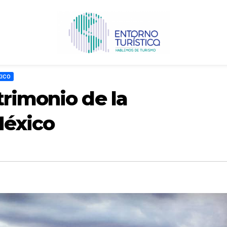
XICO
trimonio de la
éxico