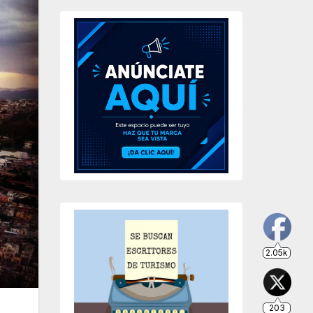
2.05k
203
649
234