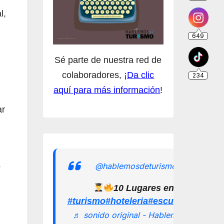
l,
Sé parte de nuestra red de
colaboradores, ¡
Da clic
aquí para más información
!
ar
s
@hablemosdeturismomx
10 Lugares en los que pu
#turismo
#hoteleria
#escuelamexican
♬ sonido original - Hablemos de