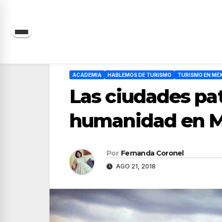
Saltar
al
contenido
ACADEMIA
HABLEMOS DE TURISMO
TURISMO EN MÉ
Las ciudades pa
humanidad en M
Por
Fernanda Coronel
AGO 21, 2018