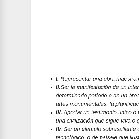
I.
Representar una obra maestra d
II.
Ser la manifestación de un int
determinado periodo o en un área c
artes monumentales, la planificaci
III.
Aportar un testimonio único o 
una civilización que sigue viva o
IV.
Ser un ejemplo sobresaliente de
tecnológico, o de paisaje que ilust