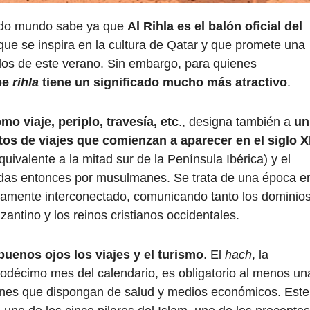
odo mundo sabe ya que
Al Rihla es el balón oficial del
 que se inspira en la cultura de Qatar y que promete una
idos de este verano. Sin embargo, para quienes
be
rihla
tiene un significado mucho más atractivo
.
mo viaje, periplo, travesía, etc
., designa también a
un
atos de viajes que comienzan a aparecer en el siglo XI
quivalente a la mitad sur de la Península Ibérica) y el
adas entonces por musulmanes. Se trata de una época e
enamente interconectado, comunicando tanto los dominio
zantino y los reinos cristianos occidentales.
buenos ojos los viajes y el turismo
. El
hach
, la
odécimo mes del calendario, es obligatorio al menos un
anes que dispongan de salud y medios económicos. Este