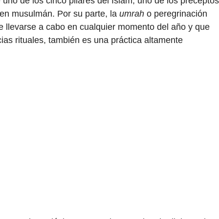
uno de los cinco pilares del Islam, uno de los preceptos
uen musulmán. Por su parte, la
umrah
o peregrinación
e llevarse a cabo en cualquier momento del año y que
as rituales, también es una práctica altamente