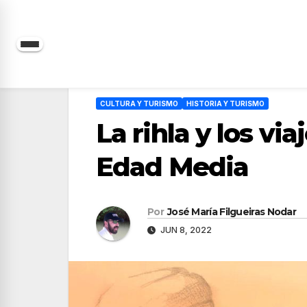
Saltar
al
contenido
CULTURA Y TURISMO
HISTORIA Y TURISMO
La rihla y los v
Edad Media
Por
José María Filgueiras Nodar
JUN 8, 2022