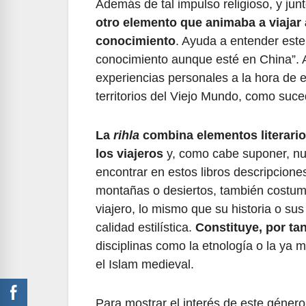
Además de tal impulso religioso, y jun
otro elemento que animaba a viajar
conocimiento
. Ayuda a entender este
conocimiento aunque esté en China”. 
experiencias personales a la hora de es
territorios del Viejo Mundo, como suced
La
rihla
combina elementos literarios
los viajeros
y, como cabe suponer, nu
encontrar en estos libros descripcione
montañas o desiertos, también costum
viajero, lo mismo que su historia o su
calidad estilística.
Constituye, por tan
disciplinas como la etnología o la ya 
el Islam medieval.
Para mostrar el interés de este género