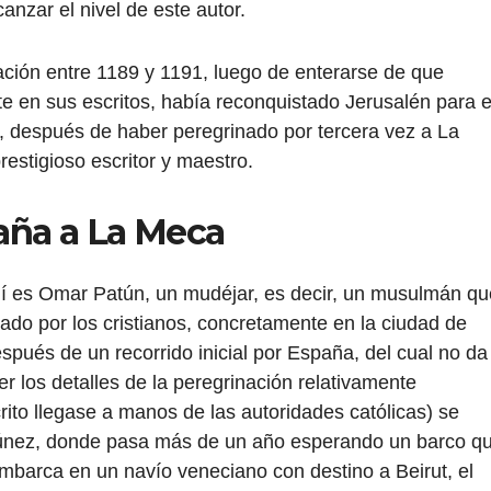
canzar el nivel de este autor.
nación entre 1189 y 1191, luego de enterarse de que
e en sus escritos, había reconquistado Jerusalén para e
7, después de haber peregrinado por tercera vez a La
estigioso escritor y maestro.
aña a La Meca
uí es Omar Patún, un mudéjar, es decir, un musulmán qu
stado por los cristianos, concretamente en la ciudad de
pués de un recorrido inicial por España, del cual no da
 los detalles de la peregrinación relativamente
to llegase a manos de las autoridades católicas) se
Túnez, donde pasa más de un año esperando un barco q
embarca en un navío veneciano con destino a Beirut, el