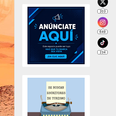
203
649
234