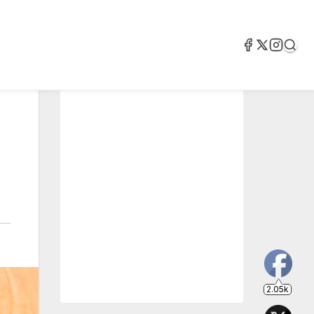
2.05k