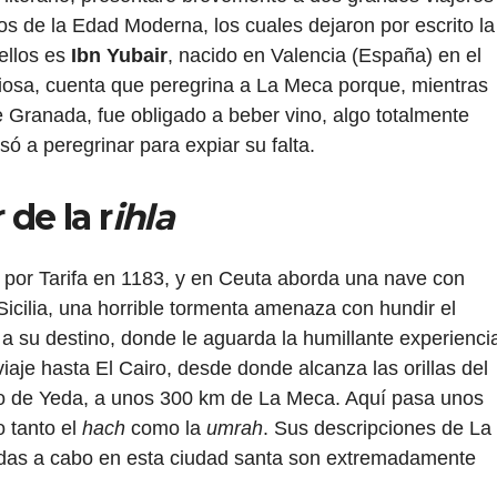
s de la Edad Moderna, los cuales dejaron por escrito la
ellos es
Ibn Yubair
, nacido en Valencia (España) en el
asiosa, cuenta que peregrina a La Meca porque, mientras
e Granada, fue obligado a beber vino, algo totalmente
só a peregrinar para expiar su falta.
 de la r
ihla
a por Tarifa en 1183, y en Ceuta aborda una nave con
Sicilia, una horrible tormenta amenaza con hundir el
 a su destino, donde le aguarda la humillante experienci
iaje hasta El Cairo, desde donde alcanza las orillas del
to de Yeda, a unos 300 km de La Meca. Aquí pasa unos
o tanto el
hach
como la
umrah
. Sus descripciones de La
vadas a cabo en esta ciudad santa son extremadamente