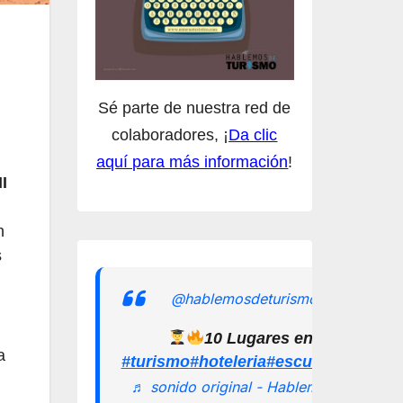
Sé parte de nuestra red de
colaboradores, ¡
Da clic
aquí para más información
!
I
n
s
@hablemosdeturismomx
10 Lugares en los que pu
a
#turismo
#hoteleria
#escuelamexican
♬ sonido original - Hablemos de