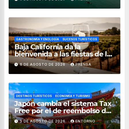
GASTRONOMÍA Y ENOLOGÍA
SUCESOS TURÍSTICOS
Baja California da la
bienvenida a las fiestas de la
vendimia 2026
6 DE AGOSTO DE 2026
PRENSA
DESTINOS TURÍSTICOS
ECONOMÍA Y TURISMO
Japón cambia el sistema Tax
Free por el de reembolso de
impuestos desde noviembre
5 DE AGOSTO DE 2026
ENTORNO
de 2026