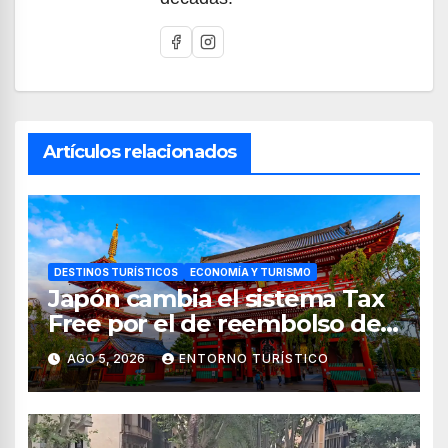
Artículos relacionados
DESTINOS TURÍSTICOS
ECONOMÍA Y TURISMO
Japón cambia el sistema Tax
Free por el de reembolso de
impuestos desde noviembre
AGO 5, 2026
ENTORNO TURÍSTICO
de 2026