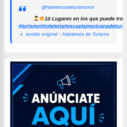
@hablemosdeturismomx
10 Lugares en los que puede trab
#turismo
#hoteleria
#escuelamexicanadeturi
♬ sonido original - Hablemos de Turismo