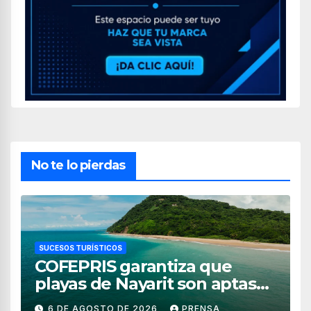
No te lo pierdas
SUCESOS TURÍSTICOS
COFEPRIS garantiza que
playas de Nayarit son aptas
para uso recreativo
6 DE AGOSTO DE 2026
PRENSA