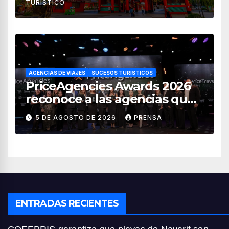
TURÍSTICO
AGENCIAS DE VIAJES
SUCESOS TURÍSTICOS
PriceAgencies Awards 2026
reconoce a las agencias que
impulsan el crecimiento del
5 DE AGOSTO DE 2026
PRENSA
turismo en México
ENTRADAS RECIENTES