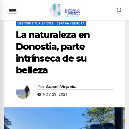
Saltar
DESTINOS TURÍSTICOS
ESPAÑA Y EUROPA
al
La naturaleza en
contenido
Donostia, parte
intrínseca de su
belleza
Por
Araceli Viqueira
NOV 29, 2021