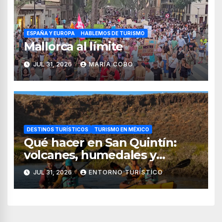
ESPAÑA Y EUROPA
HABLEMOS DE TURISMO
Mallorca al límite
JUL 31, 2026
MARÍA COBO
DESTINOS TURÍSTICOS
TURISMO EN MÉXICO
Qué hacer en San Quintín:
volcanes, humedales y
sabores del mar
JUL 31, 2026
ENTORNO TURÍSTICO