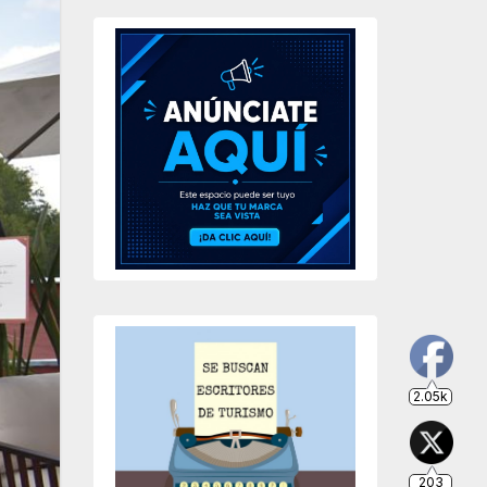
2.05k
203
649
234