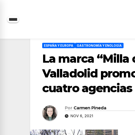
Saltar
al
contenido
ESPAÑA Y EUROPA
GASTRONOMÍA Y ENOLOGÍA
La marca “Milla 
Valladolid prom
cuatro agencias
Por
Carmen Pineda
NOV 6, 2021