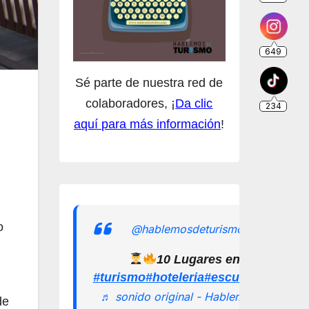
Sé parte de nuestra red de
colaboradores, ¡
Da clic
aquí para más información
!
o
@hablemosdeturismomx
10 Lugares en los que pu
#turismo
#hoteleria
#escuelamexican
♬ sonido original - Hablemos de
de