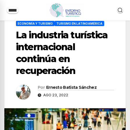
Saltar
ECONOMÍA Y TURISMO
TURISMO EN LATINOAMÉRICA
al
La industria turística
contenido
internacional
continúa en
recuperación
Por
Ernesto Batista Sánchez
AGO 23, 2022