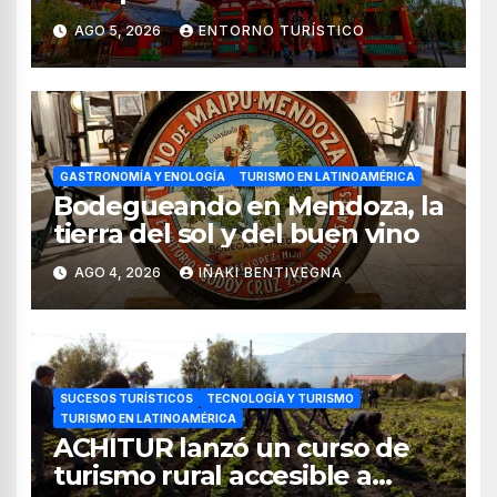
impuestos desde noviembre
AGO 5, 2026
ENTORNO TURÍSTICO
de 2026
GASTRONOMÍA Y ENOLOGÍA
TURISMO EN LATINOAMÉRICA
Bodegueando en Mendoza, la
tierra del sol y del buen vino
AGO 4, 2026
IÑAKI BENTIVEGNA
SUCESOS TURÍSTICOS
TECNOLOGÍA Y TURISMO
TURISMO EN LATINOAMÉRICA
ACHITUR lanzó un curso de
turismo rural accesible a