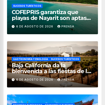
SUCESOS TURÍSTICOS
COFEPRIS garantiza que
playas de Nayarit son aptas
para uso recreativo
6 DE AGOSTO DE 2026
PRENSA
GASTRONOMÍA Y ENOLOGÍA
SUCESOS TURÍSTICOS
Baja California da la
bienvenida a las fiestas de la
vendimia 2026
6 DE AGOSTO DE 2026
PRENSA