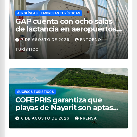
AEROLÍNEAS
EMPRESAS TURÍSTICAS
GAP cuenta con ocho salas
de lactancia en aeropuertos
de México
7 DE AGOSTO DE 2026
ENTORNO
TURÍSTICO
SUCESOS TURÍSTICOS
COFEPRIS garantiza que
playas de Nayarit son aptas
para uso recreativo
6 DE AGOSTO DE 2026
PRENSA