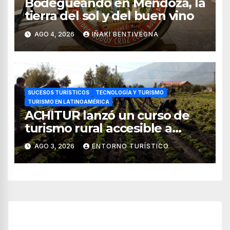
Bodegueando en Mendoza, la
tierra del sol y del buen vino
AGO 4, 2026
IÑAKI BENTIVEGNA
SUCESOS TURÍSTICOS
TECNOLOGÍA Y TURISMO
TURISMO EN LATINOAMÉRICA
ACHITUR lanzó un curso de
turismo rural accesible a
través de WhatsApp
AGO 3, 2026
ENTORNO TURÍSTICO