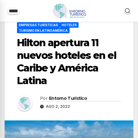
Saltar
EMPRESAS TURÍSTICAS
HOTELES
al
TURISMO EN LATINOAMÉRICA
contenido
Hilton apertura 11
nuevos hoteles en el
Caribe y América
Latina
Por
Entorno Turístico
AGO 2, 2022