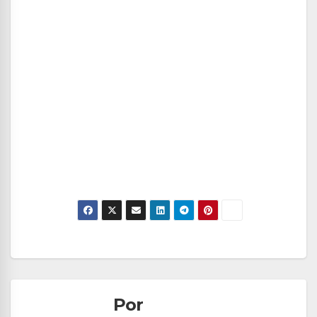
Navegación
de
Por
entradas