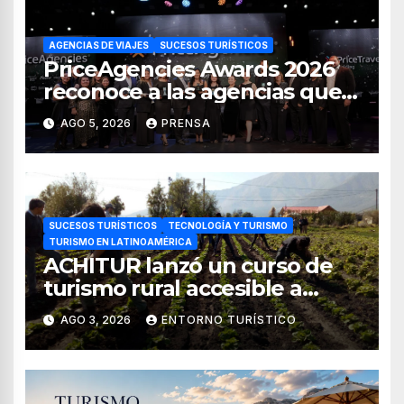
AGENCIAS DE VIAJES
SUCESOS TURÍSTICOS
PriceAgencies Awards 2026
reconoce a las agencias que
impulsan el crecimiento del
AGO 5, 2026
PRENSA
turismo en México
SUCESOS TURÍSTICOS
TECNOLOGÍA Y TURISMO
TURISMO EN LATINOAMÉRICA
ACHITUR lanzó un curso de
turismo rural accesible a
través de WhatsApp
AGO 3, 2026
ENTORNO TURÍSTICO