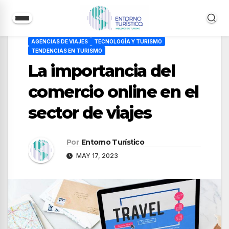
Saltar
AGENCIAS DE VIAJES
TECNOLOGÍA Y TURISMO
al
TENDENCIAS EN TURISMO
contenido
La importancia del
comercio online en el
sector de viajes
Por
Entorno Turístico
MAY 17, 2023