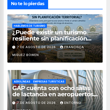
No te lo pierdas
HABLEMOS DE TURISMO
¿Puede existir un turismo
resiliente sin planificación
territorial?
7 DE AGOSTO DE 2026
FRANCISCA
MIGUEZ BOWEN
AEROLÍNEAS
EMPRESAS TURÍSTICAS
GAP cuenta con ocho salas
de lactancia en aeropuertos
de México
7 DE AGOSTO DE 2026
ENTORNO