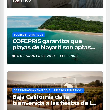
TURÍSTICO
SUCESOS TURÍSTICOS
COFEPRIS garantiza que
playas de Nayarit son aptas
para uso recreativo
6 DE AGOSTO DE 2026
PRENSA
GASTRONOMÍA Y ENOLOGÍA
SUCESOS TURÍSTICOS
Baja California da la
bienvenida a las fiestas de la
vendimia 2026