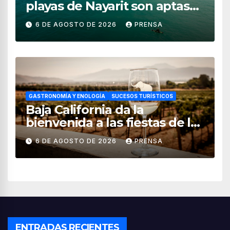
playas de Nayarit son aptas
para uso recreativo
6 DE AGOSTO DE 2026
PRENSA
GASTRONOMÍA Y ENOLOGÍA
SUCESOS TURÍSTICOS
Baja California da la
bienvenida a las fiestas de la
vendimia 2026
6 DE AGOSTO DE 2026
PRENSA
ENTRADAS RECIENTES