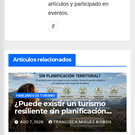
artículos y participado en
eventos.
Artículos relacionados
HABLEMOS DE TURISMO
¿Puede existir un turismo
resiliente sin planificación
territorial?
AGO 7, 2026
FRANCISCA MIGUEZ BOWEN