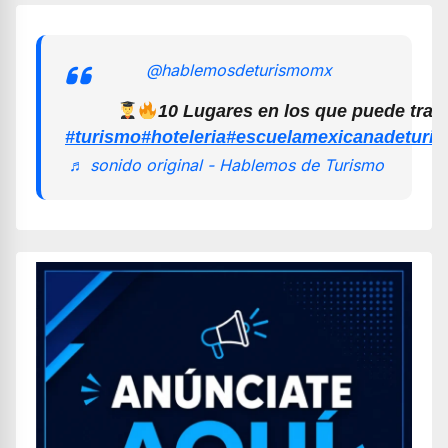
@hablemosdeturismomx
10 Lugares en los que puede trab
#turismo
#hoteleria
#escuelamexicanadeturi
♬ sonido original - Hablemos de Turismo