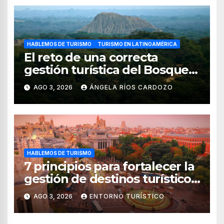
HABLEMOS DE TURISMO
TURISMO EN LATINOAMÉRICA
El reto de una correcta
gestión turística del Bosque
de Pomac (en Perú)
AGO 3, 2026
ÁNGELA RÍOS CARDOZO
HABLEMOS DE TURISMO
7 principios para fortalecer la
gestión de destinos turísticos,
según el WTTC
AGO 3, 2026
ENTORNO TURÍSTICO