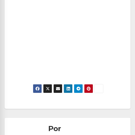
Navegación
de
Por
entradas