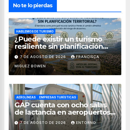
No te lo pierdas
HABLEMOS DE TURISMO
¿Puede existir un turismo
resiliente sin planificación
territorial?
7 DE AGOSTO DE 2026
FRANCISCA
MIGUEZ BOWEN
AEROLÍNEAS
EMPRESAS TURÍSTICAS
GAP cuenta con ocho salas
de lactancia en aeropuertos
de México
7 DE AGOSTO DE 2026
ENTORNO