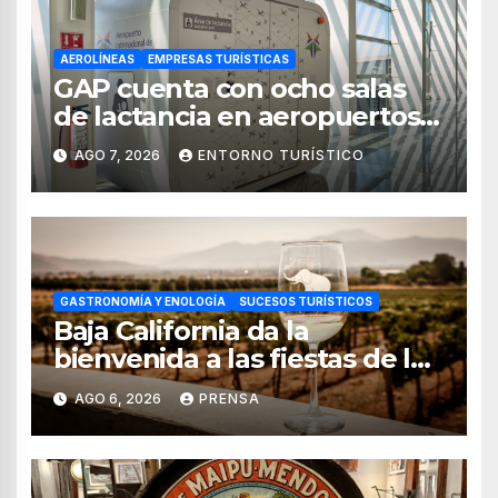
AEROLÍNEAS
EMPRESAS TURÍSTICAS
GAP cuenta con ocho salas
de lactancia en aeropuertos
de México
AGO 7, 2026
ENTORNO TURÍSTICO
GASTRONOMÍA Y ENOLOGÍA
SUCESOS TURÍSTICOS
Baja California da la
bienvenida a las fiestas de la
vendimia 2026
AGO 6, 2026
PRENSA