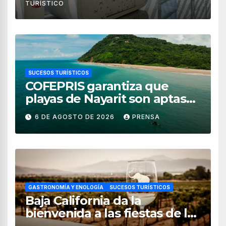
TURÍSTICO
SUCESOS TURÍSTICOS
COFEPRIS garantiza que
playas de Nayarit son aptas
para uso recreativo
6 DE AGOSTO DE 2026
PRENSA
GASTRONOMÍA Y ENOLOGÍA
SUCESOS TURÍSTICOS
Baja California da la
bienvenida a las fiestas de la
vendimia 2026