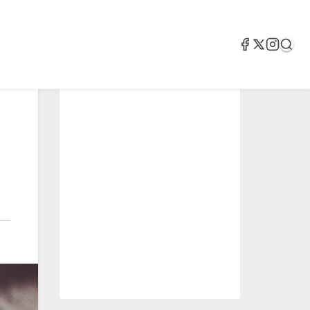
2.05k