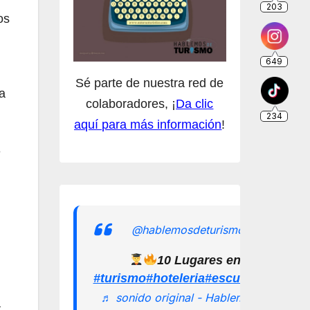
os
Sé parte de nuestra red de
a
colaboradores, ¡
Da clic
aquí para más información
!
e
@hablemosdeturismomx
10 Lugares en los que pu
#turismo
#hoteleria
#escuelamexican
♬ sonido original - Hablemos de
a