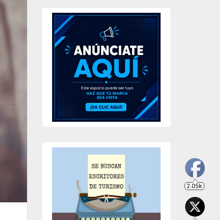
203
649
234