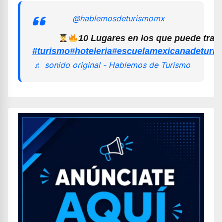
@hablemosdeturismomx
10 Lugares en los que puede trab
#turismo
#hoteleria
#escuelamexicanadeturi
♬ sonido original - Hablemos de Turismo