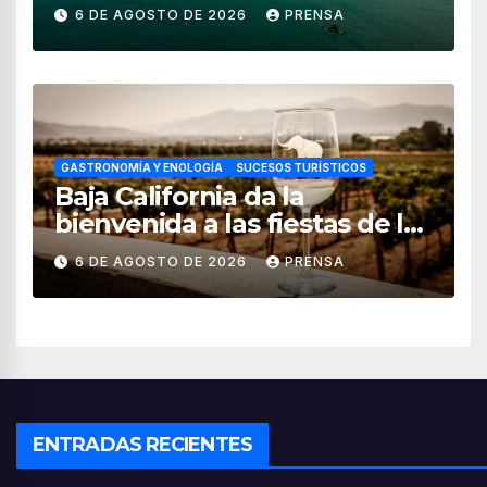
para uso recreativo
6 DE AGOSTO DE 2026
PRENSA
GASTRONOMÍA Y ENOLOGÍA
SUCESOS TURÍSTICOS
Baja California da la
bienvenida a las fiestas de la
vendimia 2026
6 DE AGOSTO DE 2026
PRENSA
ENTRADAS RECIENTES