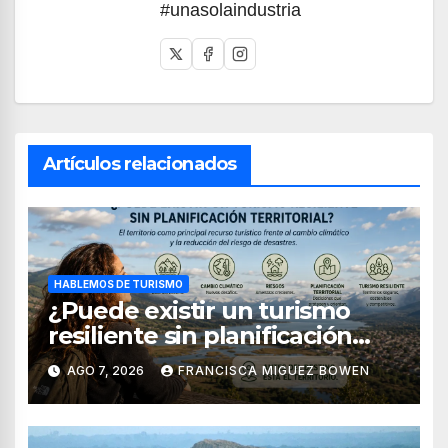
#unasolaindustria
Artículos relacionados
HABLEMOS DE TURISMO
¿Puede existir un turismo
resiliente sin planificación
territorial?
AGO 7, 2026
FRANCISCA MIGUEZ BOWEN