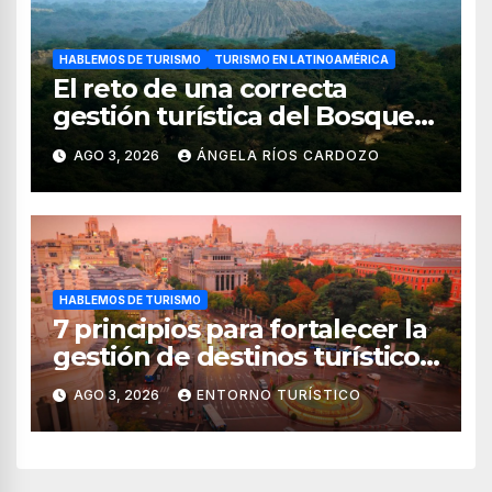
HABLEMOS DE TURISMO
TURISMO EN LATINOAMÉRICA
El reto de una correcta
gestión turística del Bosque
de Pomac (en Perú)
AGO 3, 2026
ÁNGELA RÍOS CARDOZO
HABLEMOS DE TURISMO
7 principios para fortalecer la
gestión de destinos turísticos,
según el WTTC
AGO 3, 2026
ENTORNO TURÍSTICO