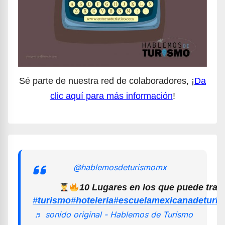
Sé parte de nuestra red de colaboradores, ¡
Da
clic aquí para más información
!
@hablemosdeturismomx
10 Lugares en los que puede trab
#turismo
#hoteleria
#escuelamexicanadeturi
♬ sonido original - Hablemos de Turismo