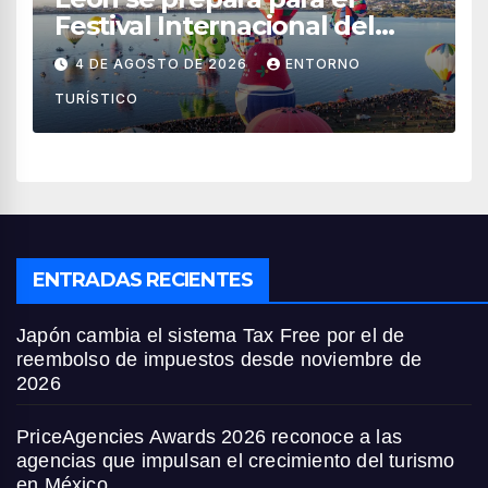
Festival Internacional del
Globo 2026 con pilotos de 25
4 DE AGOSTO DE 2026
ENTORNO
países
TURÍSTICO
ENTRADAS RECIENTES
Japón cambia el sistema Tax Free por el de
reembolso de impuestos desde noviembre de
2026
PriceAgencies Awards 2026 reconoce a las
agencias que impulsan el crecimiento del turismo
en México