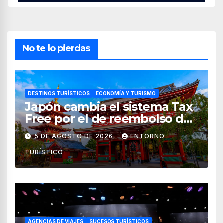
No te lo pierdas
DESTINOS TURÍSTICOS
ECONOMÍA Y TURISMO
Japón cambia el sistema Tax
Free por el de reembolso de
impuestos desde noviembre
5 DE AGOSTO DE 2026
ENTORNO
de 2026
TURÍSTICO
AGENCIAS DE VIAJES
SUCESOS TURÍSTICOS