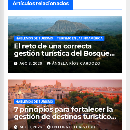
Artículos relacionados
HABLEMOS DE TURISMO
TURISMO EN LATINOAMÉRICA
El reto de una correcta
gestión turística del Bosque
de Pomac (en Perú)
AGO 3, 2026
ÁNGELA RÍOS CARDOZO
HABLEMOS DE TURISMO
7 principios para fortalecer la
gestión de destinos turísticos,
según el WTTC
AGO 3, 2026
ENTORNO TURÍSTICO