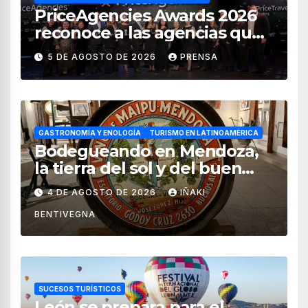
PriceAgencies Awards 2026
reconoce a las agencias que
impulsan el crecimiento del
5 DE AGOSTO DE 2026
PRENSA
turismo en México
GASTRONOMÍA Y ENOLOGÍA
TURISMO EN LATINOAMÉRICA
Bodegueando en Mendoza,
la tierra del sol y del buen
vino
4 DE AGOSTO DE 2026
IÑAKI
BENTIVEGNA
SUCESOS TURÍSTICOS
León se prepara para el