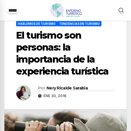
Saltar
HABLEMOS DE TURISMO
TENDENCIAS EN TURISMO
al
El turismo son
contenido
personas: la
importancia de la
experiencia turística
Por
Nery Ricalde Sarabia
ENE 30, 2018