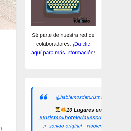
Sé parte de nuestra red de
colaboradores, ¡
Da clic
aquí para más información
!
@hablemosdeturismomx
10 Lugares en los que pu
#turismo
#hoteleria
#escuelamexican
♬ sonido original - Hablemos de
n