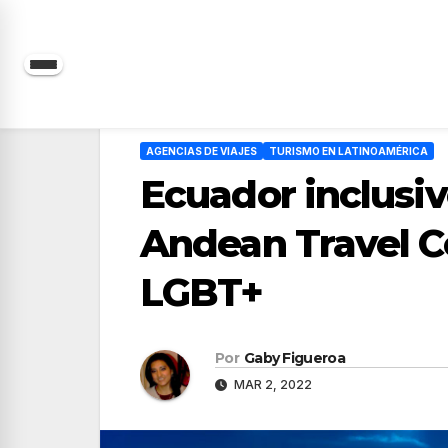
Saltar
al
contenido
AGENCIAS DE VIAJES
TURISMO EN LATINOAMÉRICA
Ecuador inclusiv
Andean Travel C
LGBT+
Por
Gaby Figueroa
MAR 2, 2022