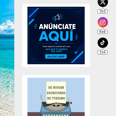
203
649
234