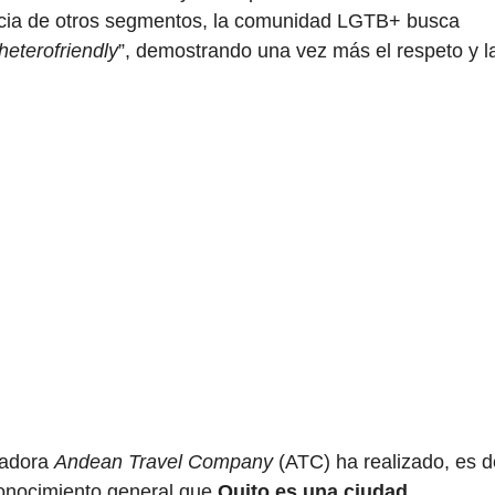
encia de otros segmentos, la comunidad LGTB+ busca
heterofriendly
”, demostrando una vez más el respeto y l
eradora
Andean Travel Company
(ATC) ha realizado, es d
 conocimiento general que
Quito es una ciudad