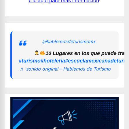
clic aquí para más información
!
@hablemosdeturismomx
10 Lugares en los que puede trab
#turismo
#hoteleria
#escuelamexicanadeturi
♬ sonido original - Hablemos de Turismo