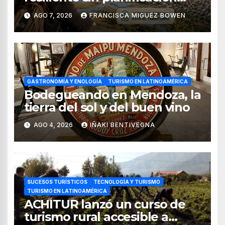
territorial?
AGO 7, 2026
FRANCISCA MIGUEZ BOWEN
GASTRONOMÍA Y ENOLOGÍA
TURISMO EN LATINOAMÉRICA
Bodegueando en Mendoza, la
tierra del sol y del buen vino
AGO 4, 2026
IÑAKI BENTIVEGNA
SUCESOS TURÍSTICOS
TECNOLOGÍA Y TURISMO
TURISMO EN LATINOAMÉRICA
ACHITUR lanzó un curso de
turismo rural accesible a