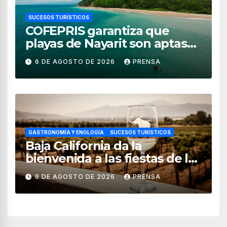
SUCESOS TURÍSTICOS
COFEPRIS garantiza que
playas de Nayarit son aptas
para uso recreativo
6 DE AGOSTO DE 2026
PRENSA
GASTRONOMÍA Y ENOLOGÍA
SUCESOS TURÍSTICOS
Baja California da la
bienvenida a las fiestas de la
vendimia 2026
6 DE AGOSTO DE 2026
PRENSA