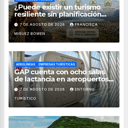
¿Puede existir un turismo
resiliente sin planificación
territorial?
7 DE AGOSTO DE 2026
FRANCISCA
MIGUEZ BOWEN
AEROLÍNEAS
EMPRESAS TURÍSTICAS
GAP cuenta con ocho salas
de lactancia en aeropuertos
de México
7 DE AGOSTO DE 2026
ENTORNO
TURÍSTICO