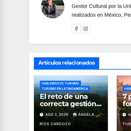
Gestor Cultural por la Un
realizados en México, Pe
Artículos relacionados
HABLEMOS DE TURISMO
TURISMO EN LATINOAMÉRICA
HAB
El reto de una
7 
correcta gestión
fo
turística del
ge
AGO 3, 2026
ÁNGELA
A
Bosque de
de
Pomac (en Perú)
tu
RÍOS CARDOZO
TUR