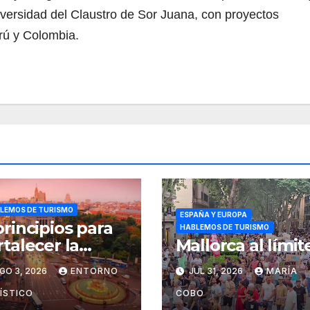
iversidad del Claustro de Sor Juana, con proyectos
rú y Colombia.
LEMOS DE TURISMO
ESPAÑA Y EUROPA
principios para
HABLEMOS DE TURISMO
rtalecer la
Mallorca al límit
stión de
GO 3, 2026
ENTORNO
JUL 31, 2026
MARÍA
stinos
rísticos, según
ÍSTICO
COBO