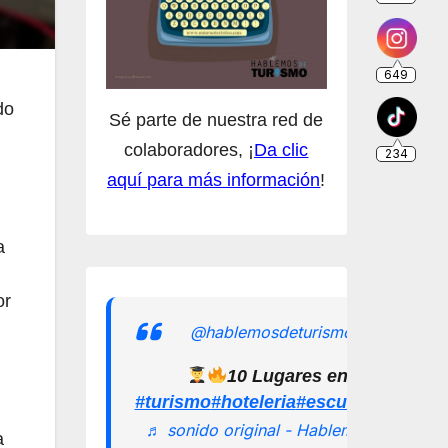
do
Sé parte de nuestra red de
colaboradores, ¡
Da clic
aquí para más información
!
a
or
@hablemosdeturismomx
10 Lugares en los que pu
#turismo
#hoteleria
#escuelamexican
♬ sonido original - Hablemos de
a