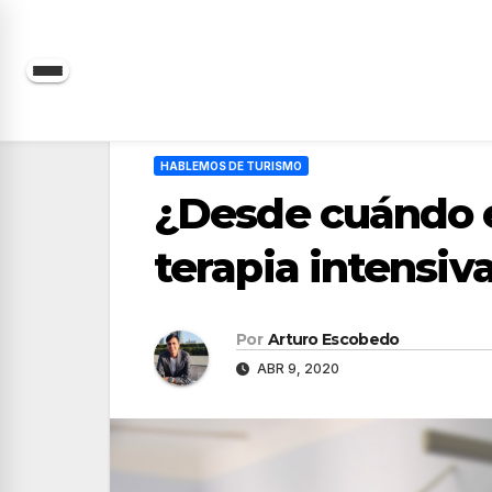
Saltar
al
contenido
HABLEMOS DE TURISMO
¿Desde cuándo e
terapia intensiv
Por
Arturo Escobedo
ABR 9, 2020