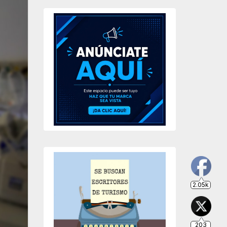
2.05k
203
649
234