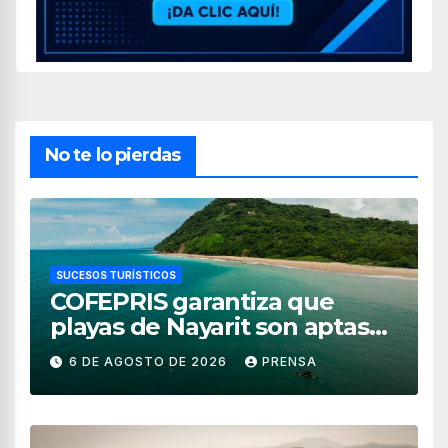
No te lo pierdas
SUCESOS TURÍSTICOS
COFEPRIS garantiza que
playas de Nayarit son aptas
para uso recreativo
6 DE AGOSTO DE 2026
PRENSA