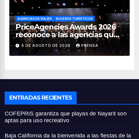
AGENCIAS DE VIAJES
SUCESOS TURÍSTICOS
PriceAgencies Awards 2026
reconoce a las agencias que
impulsan el crecimiento del
5 DE AGOSTO DE 2026
PRENSA
turismo en México
ENTRADAS RECIENTES
COFEPRIS garantiza que playas de Nayarit son
aptas para uso recreativo
Baja California da la bienvenida a las fiestas de la