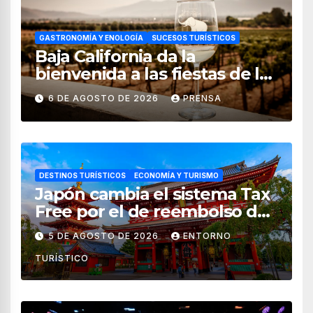
GASTRONOMÍA Y ENOLOGÍA
SUCESOS TURÍSTICOS
Baja California da la
bienvenida a las fiestas de la
vendimia 2026
6 DE AGOSTO DE 2026
PRENSA
DESTINOS TURÍSTICOS
ECONOMÍA Y TURISMO
Japón cambia el sistema Tax
Free por el de reembolso de
impuestos desde noviembre
5 DE AGOSTO DE 2026
ENTORNO
de 2026
TURÍSTICO