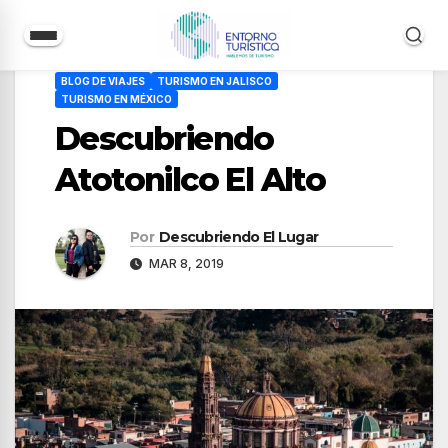
Saltar
BLOG DE VIAJES
TURISMO EN JALISCO
al
TURISMO EN MÉXICO
contenido
Descubriendo
Atotonilco El Alto
Por
Descubriendo El Lugar
MAR 8, 2019