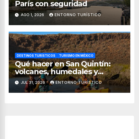
París con seguridad
AGO 1, 2026
ENTORNO TURÍSTICO
DESTINOS TURÍSTICOS
TURISMO EN MÉXICO
Qué hacer en San Quintín:
volcanes, humedales y
sabores del mar
JUL 31, 2026
ENTORNO TURÍSTICO