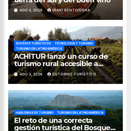
AGO 4, 2026
IÑAKI BENTIVEGNA
SUCESOS TURÍSTICOS
TECNOLOGÍA Y TURISMO
TURISMO EN LATINOAMÉRICA
ACHITUR lanzó un curso de
turismo rural accesible a
través de WhatsApp
AGO 3, 2026
ENTORNO TURÍSTICO
HABLEMOS DE TURISMO
TURISMO EN LATINOAMÉRICA
El reto de una correcta
gestión turística del Bosque