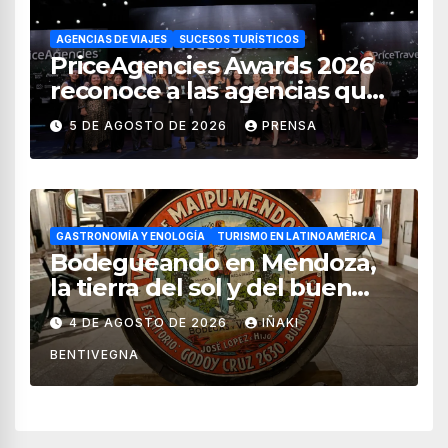
AGENCIAS DE VIAJES
SUCESOS TURÍSTICOS
PriceAgencies Awards 2026
reconoce a las agencias que
impulsan el crecimiento del
5 DE AGOSTO DE 2026
PRENSA
turismo en México
GASTRONOMÍA Y ENOLOGÍA
TURISMO EN LATINOAMÉRICA
Bodegueando en Mendoza,
la tierra del sol y del buen
vino
4 DE AGOSTO DE 2026
IÑAKI
BENTIVEGNA