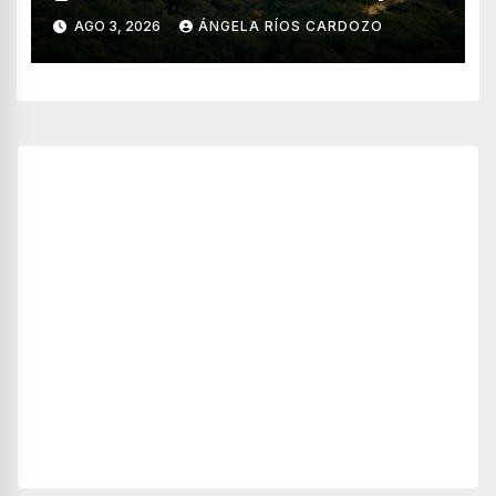
de Pomac (en Perú)
AGO 3, 2026
ÁNGELA RÍOS CARDOZO