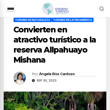
Saltar
TURISMO DE NATURALEZA
TURISMO EN LATINOAMÉRICA
al
Convierten en
contenido
atractivo turístico a la
reserva Allpahuayo
Mishana
Por
Ángela Ríos Cardozo
SEP 30, 2023