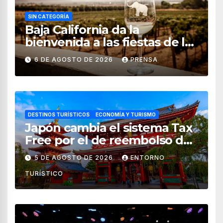
SIN CATEGORÍA
Baja California da la
bienvenida a las fiestas de la
vendimia 2026
6 DE AGOSTO DE 2026
PRENSA
DESTINOS TURÍSTICOS
ECONOMÍA Y TURISMO
Japón cambia el sistema Tax
Free por el de reembolso de
impuestos desde noviembre
5 DE AGOSTO DE 2026
ENTORNO
de 2026
TURÍSTICO