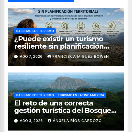
HABLEMOS DE TURISMO
¿Puede existir un turismo
resiliente sin planificación
territorial?
AGO 7, 2026
FRANCISCA MIGUEZ BOWEN
HABLEMOS DE TURISMO
TURISMO EN LATINOAMÉRICA
El reto de una correcta
gestión turística del Bosque
de Pomac (en Perú)
AGO 3, 2026
ÁNGELA RÍOS CARDOZO