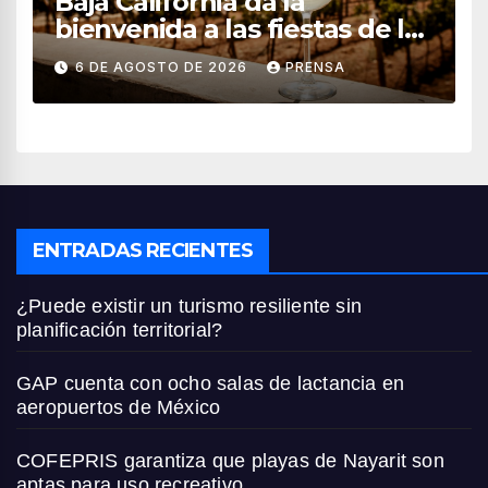
Baja California da la
bienvenida a las fiestas de la
vendimia 2026
6 DE AGOSTO DE 2026
PRENSA
ENTRADAS RECIENTES
¿Puede existir un turismo resiliente sin
planificación territorial?
GAP cuenta con ocho salas de lactancia en
aeropuertos de México
COFEPRIS garantiza que playas de Nayarit son
aptas para uso recreativo