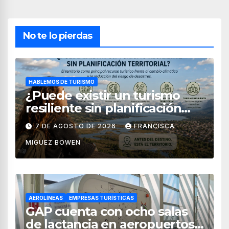
No te lo pierdas
HABLEMOS DE TURISMO
¿Puede existir un turismo
resiliente sin planificación
territorial?
7 DE AGOSTO DE 2026
FRANCISCA
MIGUEZ BOWEN
AEROLÍNEAS
EMPRESAS TURÍSTICAS
GAP cuenta con ocho salas
de lactancia en aeropuertos