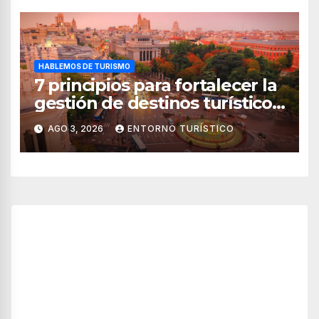
HABLEMOS DE TURISMO
7 principios para fortalecer la
gestión de destinos turísticos,
según el WTTC
AGO 3, 2026
ENTORNO TURÍSTICO