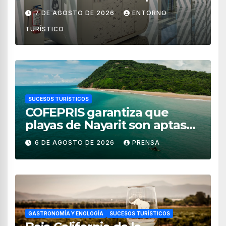
de México
7 DE AGOSTO DE 2026
ENTORNO
TURÍSTICO
SUCESOS TURÍSTICOS
COFEPRIS garantiza que
playas de Nayarit son aptas
para uso recreativo
6 DE AGOSTO DE 2026
PRENSA
GASTRONOMÍA Y ENOLOGÍA
SUCESOS TURÍSTICOS