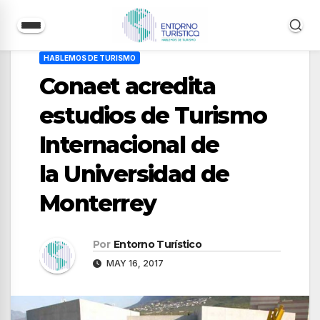
Saltar
HABLEMOS DE TURISMO
al
Conaet acredita
contenido
estudios de Turismo
Internacional de
la Universidad de
Monterrey
Por
Entorno Turístico
MAY 16, 2017