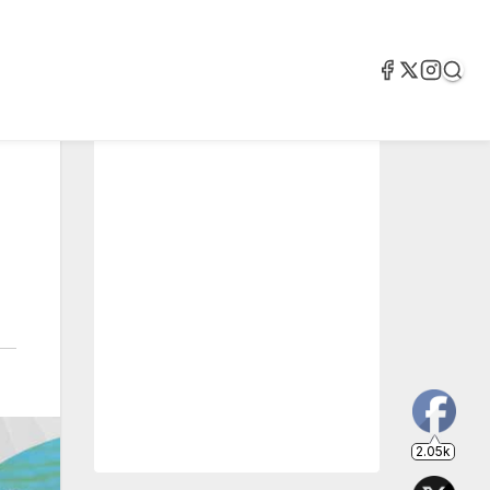
2.05k