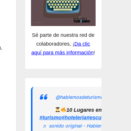
Sé parte de nuestra red de
colaboradores, ¡
Da clic
,
aquí para más información
!
@hablemosdeturismomx
10 Lugares en los que pu
#turismo
#hoteleria
#escuelamexican
♬ sonido original - Hablemos de