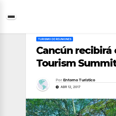
Saltar
al
contenido
TURISMO DE REUNIONES
Cancún recibirá 
Tourism Summit
Por
Entorno Turístico
ABR 12, 2017