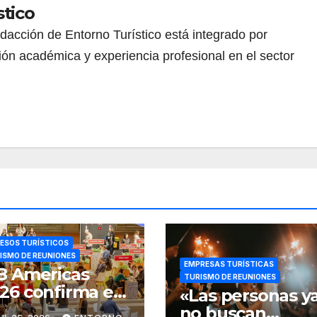
stico
redacción de Entorno Turístico está integrado por
ión académica y experiencia profesional en el sector
ESOS TURÍSTICOS
ISMO DE REUNIONES
EMPRESAS TURÍSTICAS
B Americas
TURISMO DE REUNIONES
26 confirma el
«Las personas y
% del piso de
no buscan