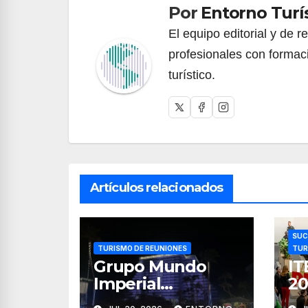
entradas
Por
Entorno Turí
El equipo editorial y de 
profesionales con formac
turístico.
Artículos relacionados
SUC
TURISMO DE REUNIONES
TUR
Grupo Mundo
IT
Imperial
20
consolida a
70