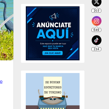
203
649
234
mo