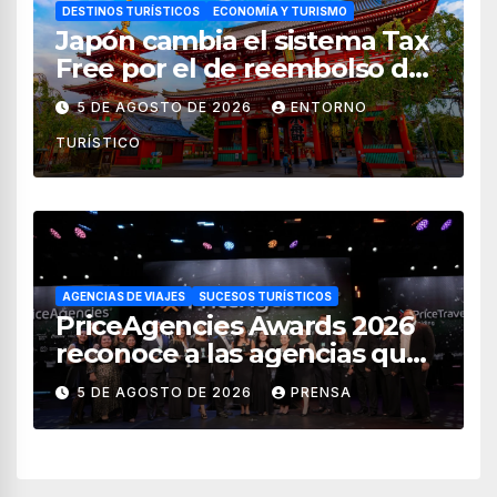
DESTINOS TURÍSTICOS
ECONOMÍA Y TURISMO
Japón cambia el sistema Tax
Free por el de reembolso de
impuestos desde noviembre
5 DE AGOSTO DE 2026
ENTORNO
de 2026
TURÍSTICO
AGENCIAS DE VIAJES
SUCESOS TURÍSTICOS
PriceAgencies Awards 2026
reconoce a las agencias que
impulsan el crecimiento del
5 DE AGOSTO DE 2026
PRENSA
turismo en México