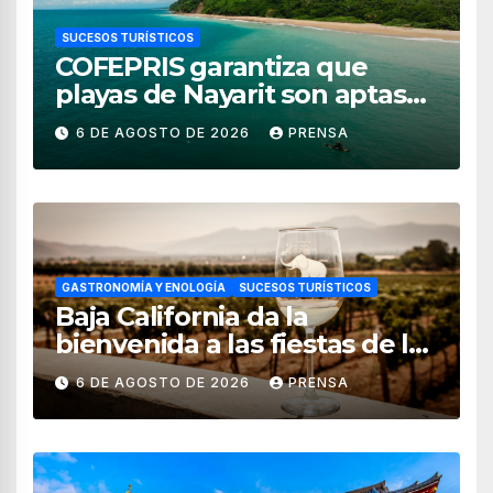
SUCESOS TURÍSTICOS
COFEPRIS garantiza que
playas de Nayarit son aptas
para uso recreativo
6 DE AGOSTO DE 2026
PRENSA
GASTRONOMÍA Y ENOLOGÍA
SUCESOS TURÍSTICOS
Baja California da la
bienvenida a las fiestas de la
vendimia 2026
6 DE AGOSTO DE 2026
PRENSA