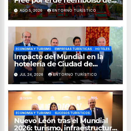
Free por el de reembolso de
impuestos desde noviembre
AGO 5, 2026
ENTORNO TURÍSTICO
de 2026
ECONOMÍA Y TURISMO
EMPRESAS TURÍSTICAS
HOTELES
Impacto del Mundial en la
hotelería de Ciudad de
México, Guadalajara y
JUL 24, 2026
ENTORNO TURÍSTICO
Monterrey
ECONOMÍA Y TURISMO
SUCESOS TURÍSTICOS
Nuevo León tras el Mundial
2026: turismo, infraestructura