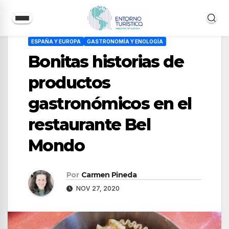
Saltar
ESPAÑA Y EUROPA
GASTRONOMÍA Y ENOLOGÍA
al
Bonitas historias de
contenido
productos
gastronómicos en el
restaurante Bel
Mondo
Por
Carmen Pineda
NOV 27, 2020