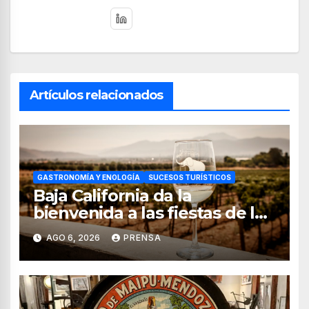
Artículos relacionados
GASTRONOMÍA Y ENOLOGÍA
SUCESOS TURÍSTICOS
Baja California da la
bienvenida a las fiestas de la
vendimia 2026
AGO 6, 2026
PRENSA