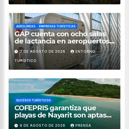
AEROLÍNEAS
EMPRESAS TURÍSTICAS
GAP cuenta con ocho salas
de lactancia en aeropuertos
de México
7 DE AGOSTO DE 2026
ENTORNO
TURÍSTICO
SUCESOS TURÍSTICOS
COFEPRIS garantiza que
playas de Nayarit son aptas
para uso recreativo
6 DE AGOSTO DE 2026
PRENSA