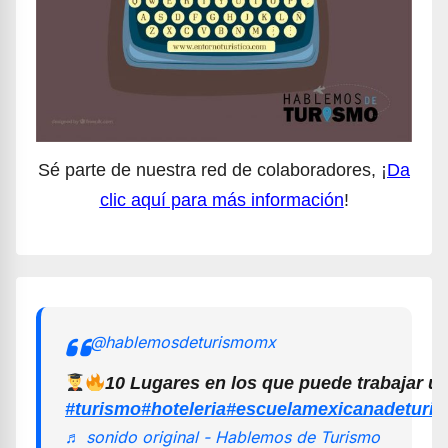
Sé parte de nuestra red de colaboradores, ¡
Da
clic aquí para más información
!
@hablemosdeturismomx
10 Lugares en los que puede trabajar u
#turismo
#hoteleria
#escuelamexicanadeturi
♬ sonido original - Hablemos de Turismo