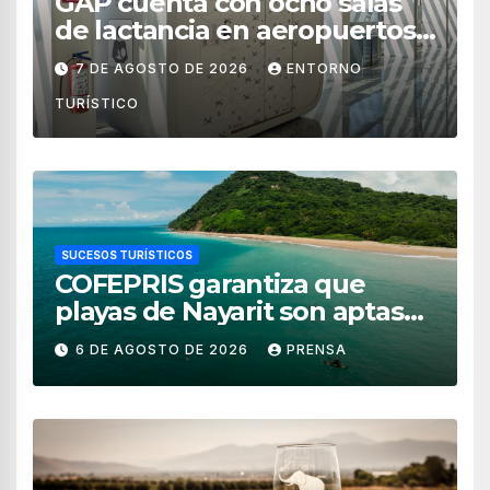
GAP cuenta con ocho salas
de lactancia en aeropuertos
de México
7 DE AGOSTO DE 2026
ENTORNO
TURÍSTICO
SUCESOS TURÍSTICOS
COFEPRIS garantiza que
playas de Nayarit son aptas
para uso recreativo
6 DE AGOSTO DE 2026
PRENSA