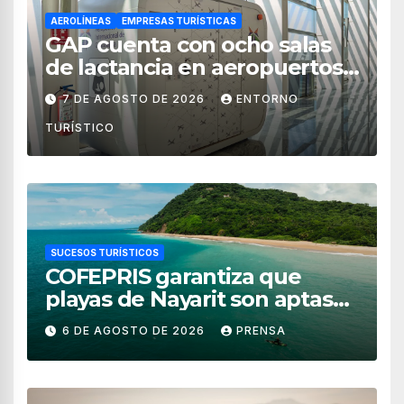
AEROLÍNEAS
EMPRESAS TURÍSTICAS
GAP cuenta con ocho salas
de lactancia en aeropuertos
de México
7 DE AGOSTO DE 2026
ENTORNO
TURÍSTICO
SUCESOS TURÍSTICOS
COFEPRIS garantiza que
playas de Nayarit son aptas
para uso recreativo
6 DE AGOSTO DE 2026
PRENSA