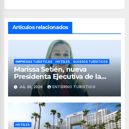
Artículos relacionados
EMPRESAS TURÍSTICAS
HOTELES
SUCESOS TURÍSTICOS
Marissa Setién, nueva
Presidenta Ejecutiva de la
Asociación de Hoteles Costa
JUL 30, 2026
ENTORNO TURÍSTICO
Mujeres
HOTELES