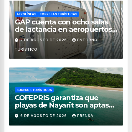
AEROLÍNEAS
EMPRESAS TURÍSTICAS
GAP cuenta con ocho salas
de lactancia en aeropuertos
de México
7 DE AGOSTO DE 2026
ENTORNO
TURÍSTICO
SUCESOS TURÍSTICOS
COFEPRIS garantiza que
playas de Nayarit son aptas
para uso recreativo
6 DE AGOSTO DE 2026
PRENSA