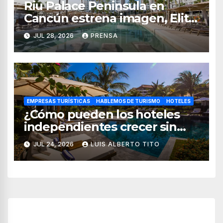
Riu Palace Peninsula en
Cancún estrena imagen, Elite
Club y nuevas opciones de
JUL 28, 2026
PRENSA
hospedaje
EMPRESAS TURÍSTICAS
HABLEMOS DE TURISMO
HOTELES
¿Cómo pueden los hoteles
independientes crecer sin
perder su esencia?
JUL 24, 2026
LUIS ALBERTO TITO