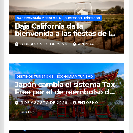
GASTRONOMÍA Y ENOLOGÍA
SUCESOS TURÍSTICOS
Baja California da la
bienvenida a las fiestas de la
vendimia 2026
6 DE AGOSTO DE 2026
PRENSA
DESTINOS TURÍSTICOS
ECONOMÍA Y TURISMO
Japón cambia el sistema Tax
Free por el de reembolso de
impuestos desde noviembre
5 DE AGOSTO DE 2026
ENTORNO
de 2026
TURÍSTICO