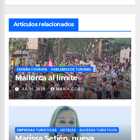
Artículos relacionados
ESPAÑA Y EUROPA
HABLEMOS DE TURISMO
Mallorca al límite
JUL 31, 2026
MARÍA COBO
EMPRESAS TURÍSTICAS
HOTELES
SUCESOS TURÍSTICOS
Marissa Setién, nueva