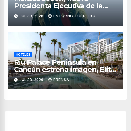
Presidenta Ejecutiva de la
Asociación de Hoteles Costa
JUL 30, 2026
ENTORNO TURÍSTICO
Mujeres
HOTELES
Riu Palace Peninsula en
Cancún estrena imagen, Elite
Club y nuevas opciones de
JUL 28, 2026
PRENSA
hospedaje