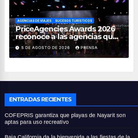
AGENCIAS DE VIAJES
SUCESOS TURÍSTICOS
PriceAgencies Awards 2026
reconoce a las agencias que
impulsan el crecimiento del
5 DE AGOSTO DE 2026
PRENSA
turismo en México
ENTRADAS RECIENTES
COFEPRIS garantiza que playas de Nayarit son
aptas para uso recreativo
Baja California da la bienvenida a las fiestas de la