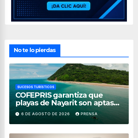
No te lo pierdas
SUCESOS TURÍSTICOS
COFEPRIS garantiza que
playas de Nayarit son aptas
para uso recreativo
6 DE AGOSTO DE 2026
PRENSA