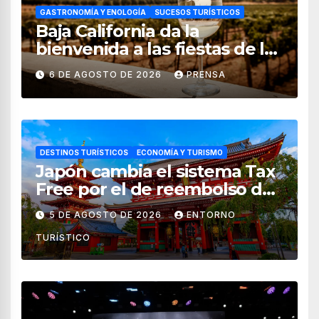
GASTRONOMÍA Y ENOLOGÍA
SUCESOS TURÍSTICOS
Baja California da la
bienvenida a las fiestas de la
vendimia 2026
6 DE AGOSTO DE 2026
PRENSA
DESTINOS TURÍSTICOS
ECONOMÍA Y TURISMO
Japón cambia el sistema Tax
Free por el de reembolso de
impuestos desde noviembre
5 DE AGOSTO DE 2026
ENTORNO
de 2026
TURÍSTICO