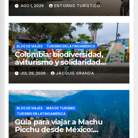
AGO 1, 2026
ENTORNO TURÍSTICO
BLOG DE VIAJES
TURISMO EN LATINOAMÉRICA
Colombia: biodiversidad,
aviturismo y solidaridad
digital en el Quindío y Valle
JUL 29, 2026
JACQUIE GRANDA
del Cauca
BLOG DE VIAJES
MÁS DE TURISMO
TURISMO EN LATINOAMÉRICA
Guía para viajar a Machu
Picchu desde México:
tiempos, rutas, itinerario y