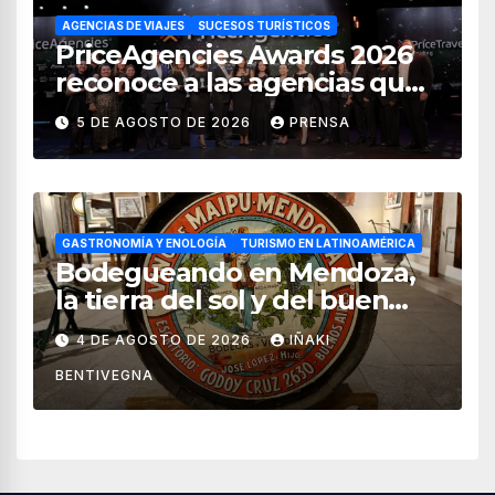
AGENCIAS DE VIAJES
SUCESOS TURÍSTICOS
PriceAgencies Awards 2026
reconoce a las agencias que
impulsan el crecimiento del
5 DE AGOSTO DE 2026
PRENSA
turismo en México
GASTRONOMÍA Y ENOLOGÍA
TURISMO EN LATINOAMÉRICA
Bodegueando en Mendoza,
la tierra del sol y del buen
vino
4 DE AGOSTO DE 2026
IÑAKI
BENTIVEGNA