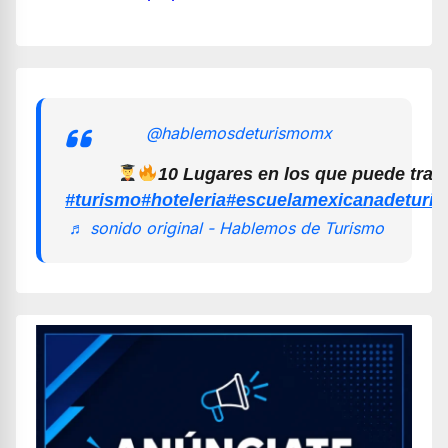
@hablemosdeturismomx
10 Lugares en los que puede trab
#turismo
#hoteleria
#escuelamexicanadeturi
♬ sonido original - Hablemos de Turismo