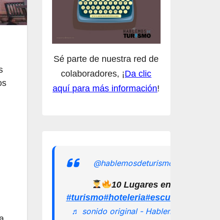
Sé parte de nuestra red de
s
colaboradores, ¡
Da clic
os
aquí para más información
!
@hablemosdeturismomx
10 Lugares en los que pu
#turismo
#hoteleria
#escuelamexican
♬ sonido original - Hablemos de
la