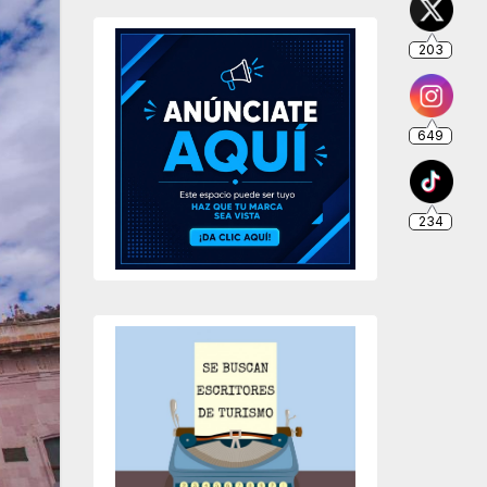
203
649
234