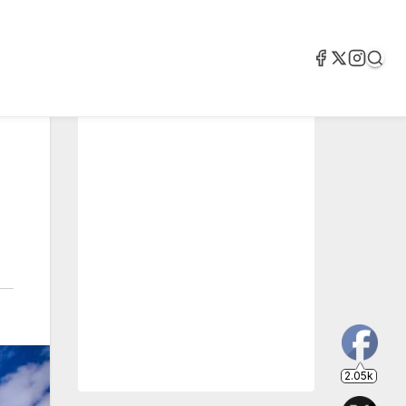
2.05k