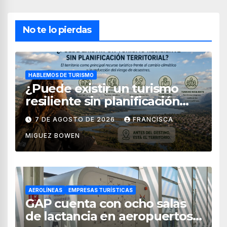
No te lo pierdas
HABLEMOS DE TURISMO
¿Puede existir un turismo
resiliente sin planificación
territorial?
7 DE AGOSTO DE 2026
FRANCISCA
MIGUEZ BOWEN
AEROLÍNEAS
EMPRESAS TURÍSTICAS
GAP cuenta con ocho salas
de lactancia en aeropuertos