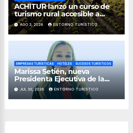
ACHITUR lanzó un curso de
turismo rural accesible a
través de WhatsApp
AGO 3, 2026
ENTORNO TURÍSTICO
EMPRESAS TURÍSTICAS
HOTELES
SUCESOS TURÍSTICOS
Marissa Setién, nueva
Presidenta Ejecutiva de la
Asociación de Hoteles Costa
JUL 30, 2026
ENTORNO TURÍSTICO
Mujeres