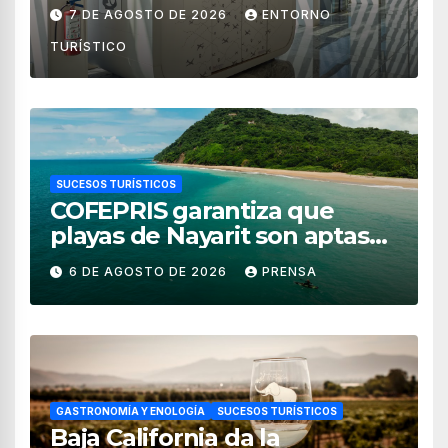
de México
7 DE AGOSTO DE 2026
ENTORNO
TURÍSTICO
SUCESOS TURÍSTICOS
COFEPRIS garantiza que
playas de Nayarit son aptas
para uso recreativo
6 DE AGOSTO DE 2026
PRENSA
GASTRONOMÍA Y ENOLOGÍA
SUCESOS TURÍSTICOS
Baja California da la