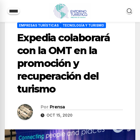
Saltar
EMPRESAS TURÍSTICAS
TECNOLOGÍA Y TURISMO
al
Expedia colaborará
contenido
con la OMT en la
promoción y
recuperación del
turismo
Por
Prensa
OCT 15, 2020