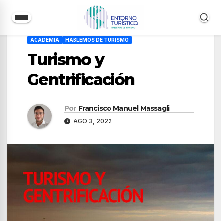
Saltar
ACADEMIA
HABLEMOS DE TURISMO
al
Turismo y
contenido
Gentrificación
Por
Francisco Manuel Massagli
AGO 3, 2022