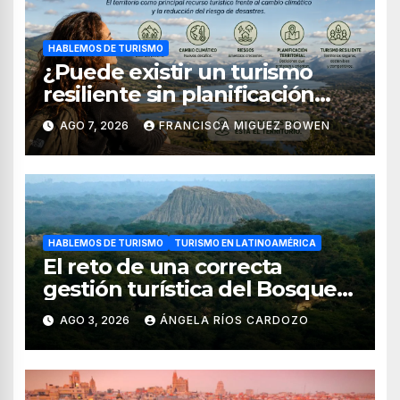
HABLEMOS DE TURISMO
¿Puede existir un turismo
resiliente sin planificación
territorial?
AGO 7, 2026
FRANCISCA MIGUEZ BOWEN
HABLEMOS DE TURISMO
TURISMO EN LATINOAMÉRICA
El reto de una correcta
gestión turística del Bosque
de Pomac (en Perú)
AGO 3, 2026
ÁNGELA RÍOS CARDOZO