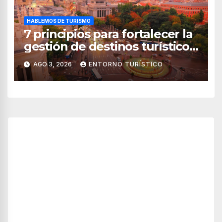
HABLEMOS DE TURISMO
7 principios para fortalecer la
gestión de destinos turísticos,
según el WTTC
AGO 3, 2026
ENTORNO TURÍSTICO