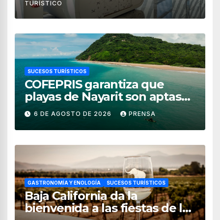
TURÍSTICO
SUCESOS TURÍSTICOS
COFEPRIS garantiza que
playas de Nayarit son aptas
para uso recreativo
6 DE AGOSTO DE 2026
PRENSA
GASTRONOMÍA Y ENOLOGÍA
SUCESOS TURÍSTICOS
Baja California da la
bienvenida a las fiestas de la