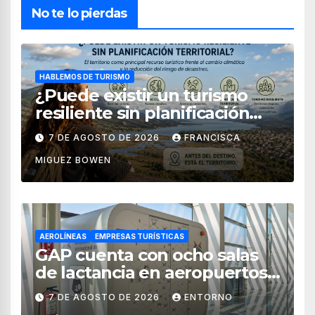
No te lo pierdas
HABLEMOS DE TURISMO
¿Puede existir un turismo
resiliente sin planificación
territorial?
7 DE AGOSTO DE 2026
FRANCISCA
MIGUEZ BOWEN
AEROLÍNEAS
EMPRESAS TURÍSTICAS
GAP cuenta con ocho salas
de lactancia en aeropuertos
de México
7 DE AGOSTO DE 2026
ENTORNO