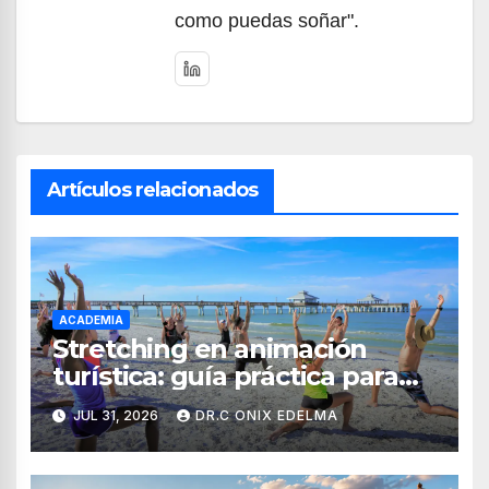
como puedas soñar".
Artículos relacionados
ACADEMIA
Stretching en animación
turística: guía práctica para
crear experiencias de
JUL 31, 2026
DR.C ONIX EDELMA
bienestar en hoteles