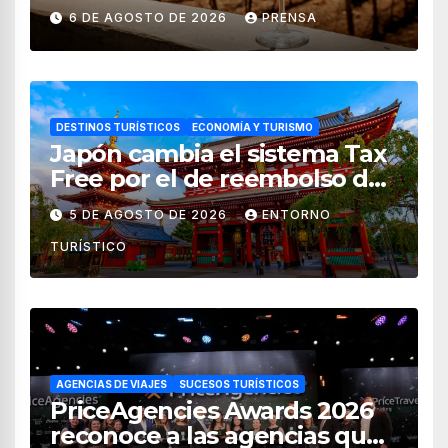
vendimia 2026
6 DE AGOSTO DE 2026
PRENSA
DESTINOS TURÍSTICOS
ECONOMÍA Y TURISMO
Japón cambia el sistema Tax
Free por el de reembolso de
impuestos desde noviembre
5 DE AGOSTO DE 2026
ENTORNO
de 2026
TURÍSTICO
AGENCIAS DE VIAJES
SUCESOS TURÍSTICOS
PriceAgencies Awards 2026
reconoce a las agencias que