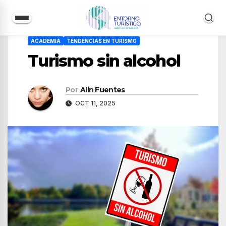
Saltar
ACADEMIA
TENDENCIAS EN TURISMO
al
Turismo sin alcohol
contenido
Por
Alin Fuentes
OCT 11, 2025