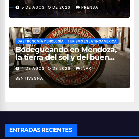
impulsan el crecimiento del
5 DE AGOSTO DE 2026
PRENSA
turismo en México
GASTRONOMÍA Y ENOLOGÍA
TURISMO EN LATINOAMÉRICA
Bodegueando en Mendoza,
la tierra del sol y del buen
vino
4 DE AGOSTO DE 2026
IÑAKI
BENTIVEGNA
ENTRADAS RECIENTES