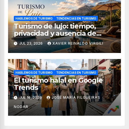
HABLEMOS DE TURISMO
TENDENCIAS EN TURISMO
Turismo de lujo: tiempo,
privacidad y ausencia de
fricciones
JUL 23, 2026
XAVIER REINALDO VIRGILI
HABLEMOS DE TURISMO
TENDENCIAS EN TURISMO
El turismo halal en Google
Trends
JUL 16, 2026
JOSÉ MARÍA FILGUEIRAS
NODAR