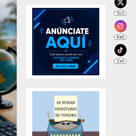
203
649
234