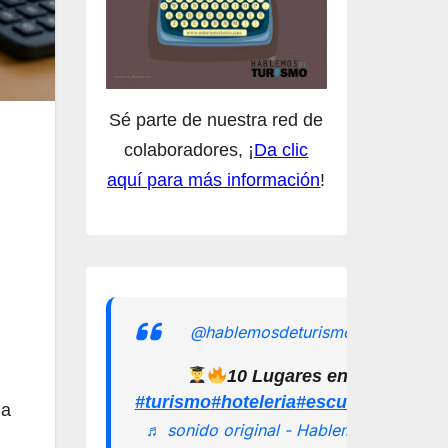
Sé parte de nuestra red de
colaboradores, ¡
Da clic
aquí para más información
!
@hablemosdeturismomx
10 Lugares en los que pu
#turismo
#hoteleria
#escuelamexican
la
♬ sonido original - Hablemos de