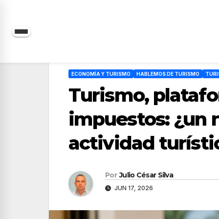
Saltar
al
contenido
ECONOMÍA Y TURISMO
HABLEMOS DE TURISMO
TURI
Turismo, platafo
impuestos: ¿un n
actividad turísti
Por
Julio César Silva
JUN 17, 2026