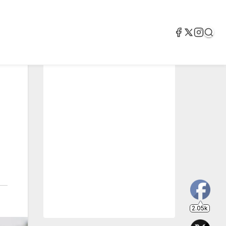
2.05k