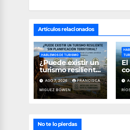
Artículos relacionados
HAB
HABLEMOS DE TURISMO
TUR
¿Puede existir un
El
turismo resiliente
co
sin planificación
tu
AGO 7, 2026
FRANCISCA
A
territorial?
Bo
Po
MIGUEZ BOWEN
RÍO
No te lo pierdas