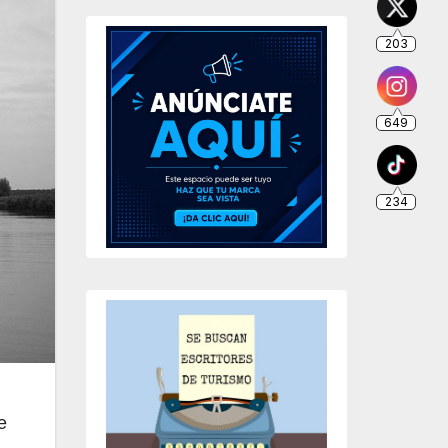
203
649
234
e