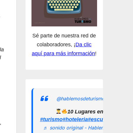
o
Sé parte de nuestra red de
colaboradores, ¡
Da clic
la
aquí para más información
!
l
@hablemosdeturismomx
10 Lugares en los que pu
#turismo
#hoteleria
#escuelamexican
,
♬ sonido original - Hablemos de