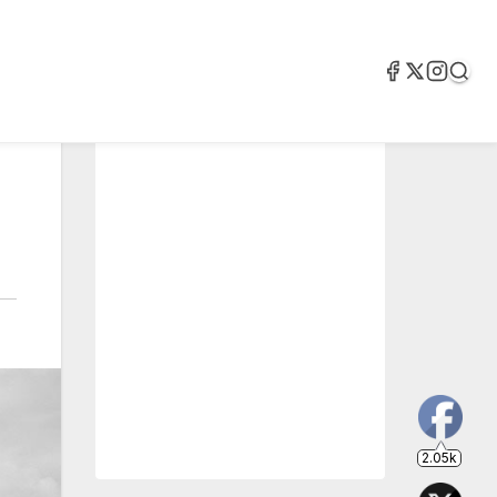
2.05k