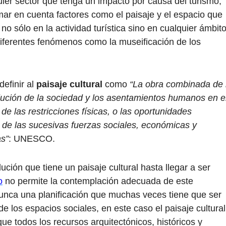
uier sector que tenga un impacto por causa del turismo;
ar en cuenta factores como el paisaje y el espacio que
o sólo en la actividad turística sino en cualquier ámbit
iferentes fenómenos como la museificación de los
definir al
paisaje cultural
como
“La obra combinada de 
olución de la sociedad y los asentamientos humanos en e
 de las restricciones físicas, o las oportunidades
 de las sucesivas fuerzas sociales, económicas y
as”
: UNESCO.
ción que tiene un paisaje cultural hasta llegar a ser
o
no permite la contemplación adecuada de este
trunca una planificación que muchas veces tiene que ser
e los espacios sociales, en este caso el paisaje cultural
 que todos los recursos arquitectónicos, históricos y