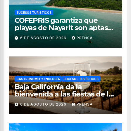
SUCESOS TURÍSTICOS
COFEPRIS garantiza que
playas de Nayarit son aptas
para uso recreativo
6 DE AGOSTO DE 2026
PRENSA
GASTRONOMÍA Y ENOLOGÍA
SUCESOS TURÍSTICOS
Baja California da la
bienvenida a las fiestas de la
vendimia 2026
6 DE AGOSTO DE 2026
PRENSA