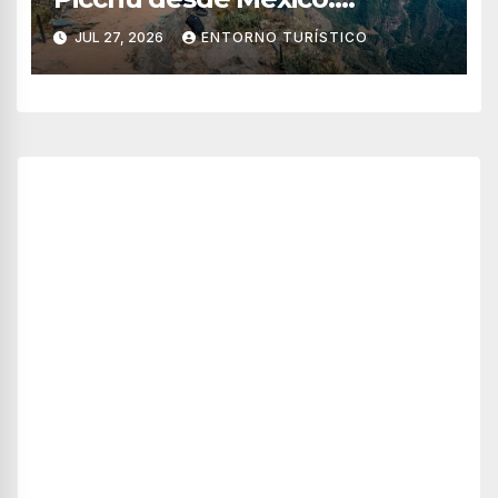
tiempos, rutas, itinerario y
JUL 27, 2026
ENTORNO TURÍSTICO
consejos esenciales