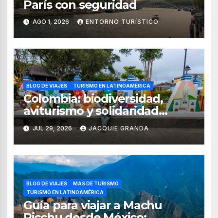
París con seguridad
AGO 1, 2026
ENTORNO TURÍSTICO
BLOG DE VIAJES
TURISMO EN LATINOAMÉRICA
Colombia: biodiversidad,
aviturismo y solidaridad
digital en el Quindío y Valle
JUL 29, 2026
JACQUIE GRANDA
del Cauca
BLOG DE VIAJES
MÁS DE TURISMO
TURISMO EN LATINOAMÉRICA
Guía para viajar a Machu
Picchu desde México: