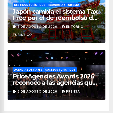
DESTINOS TURÍSTICOS
ECONOMÍA Y TURISMO
Japón cambia el sistema Tax
Free por el de reembolso de
impuestos desde noviembre
5 DE AGOSTO DE 2026
ENTORNO
de 2026
TURÍSTICO
AGENCIAS DE VIAJES
SUCESOS TURÍSTICOS
PriceAgencies Awards 2026
reconoce a las agencias que
impulsan el crecimiento del
5 DE AGOSTO DE 2026
PRENSA
turismo en México