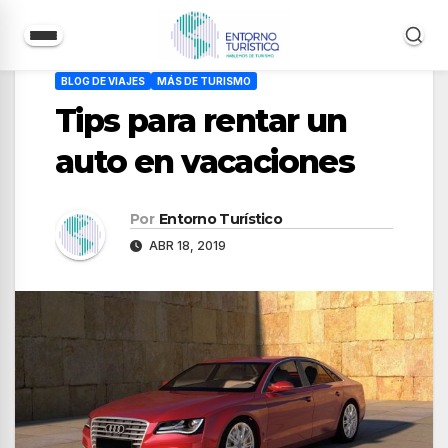
Saltar
BLOG DE VIAJES
MÁS DE TURISMO
al
Tips para rentar un
contenido
auto en vacaciones
Por
Entorno Turístico
ABR 18, 2019