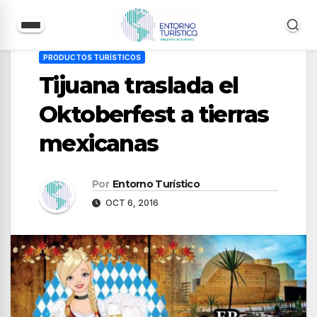
Saltar
PRODUCTOS TURÍSTICOS
al
Tijuana traslada el
contenido
Oktoberfest a tierras
mexicanas
Por
Entorno Turístico
OCT 6, 2016