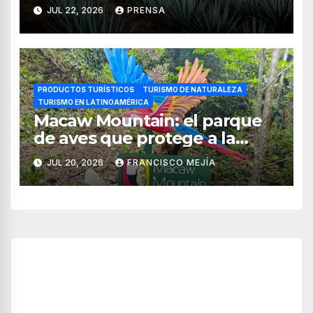
tequila en Jalisco
JUL 22, 2026
PRENSA
PRODUCTOS TURÍSTICOS
TURISMO DE NATURALEZA
TURISMO EN LATINOAMÉRICA
Macaw Mountain: el parque
de aves que protege a la
guacamaya roja en Honduras
JUL 20, 2026
FRANCISCO MEJÍA