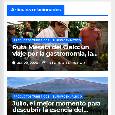
Artículos relacionados
PRODUCTOS TURÍSTICOS
TURISMO EN MÉXICO
Ruta Meseta del Cielo: un
viaje por la gastronomía, la
cultura y los paisajes de
JUL 29, 2026
ENTORNO TURÍSTICO
Nayarit
PRODUCTOS TURÍSTICOS
TURISMO EN JALISCO
Julio, el mejor momento para
descubrir la esencia del