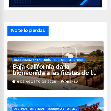
No te lo pierdas
GASTRONOMÍA Y ENOLOGÍA
SUCESOS TURÍSTICOS
Baja California da la
bienvenida a las fiestas de la
vendimia 2026
6 DE AGOSTO DE 2026
PRENSA
DESTINOS TURÍSTICOS
ECONOMÍA Y TURISMO