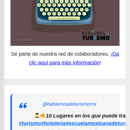
Sé parte de nuestra red de colaboradores, ¡
Da
clic aquí para más información
!
@hablemosdeturismomx
10 Lugares en los que puede trab
#turismo
#hoteleria
#escuelamexicanadeturi