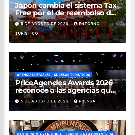
Japón cambia el sistema Tax
Free por el de reembolso de
impuestos desde noviembre
5 DE AGOSTO DE 2026
ENTORNO
de 2026
TURÍSTICO
AGENCIAS DE VIAJES
SUCESOS TURÍSTICOS
PriceAgencies Awards 2026
reconoce a las agencias que
impulsan el crecimiento del
5 DE AGOSTO DE 2026
PRENSA
turismo en México
GASTRONOMÍA Y ENOLOGÍA
TURISMO EN LATINOAMÉRICA