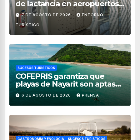
de lactancia en aeropuertos
de México
7 DE AGOSTO DE 2026
ENTORNO
TURÍSTICO
SUCESOS TURÍSTICOS
COFEPRIS garantiza que
playas de Nayarit son aptas
para uso recreativo
6 DE AGOSTO DE 2026
PRENSA
GASTRONOMÍA Y ENOLOGÍA
SUCESOS TURÍSTICOS