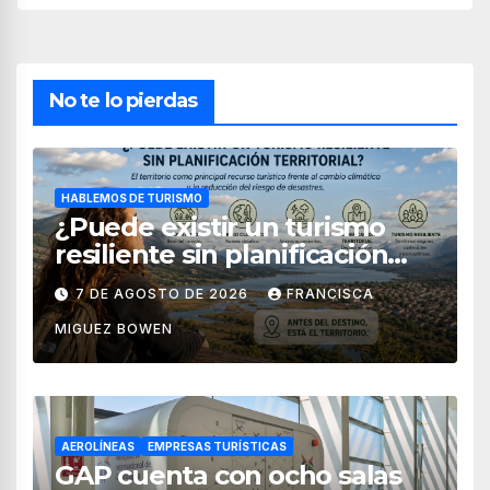
No te lo pierdas
HABLEMOS DE TURISMO
¿Puede existir un turismo
resiliente sin planificación
territorial?
7 DE AGOSTO DE 2026
FRANCISCA
MIGUEZ BOWEN
AEROLÍNEAS
EMPRESAS TURÍSTICAS
GAP cuenta con ocho salas