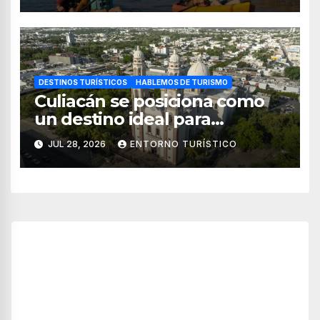
DESTINOS TURÍSTICOS
HABLEMOS DE TURISMO
Culiacán se posiciona como
un destino ideal para
combinar negocios y turismo
JUL 28, 2026
ENTORNO TURÍSTICO