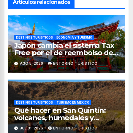
Artículos relacionados
DESTINOS TURÍSTICOS
ECONOMÍA Y TURISMO
Japón cambia el sistema Tax
Free por el de reembolso de
impuestos desde noviembre
AGO 5, 2026
ENTORNO TURÍSTICO
de 2026
DESTINOS TURÍSTICOS
TURISMO EN MÉXICO
Qué hacer en San Quintín:
volcanes, humedales y
sabores del mar
JUL 31, 2026
ENTORNO TURÍSTICO