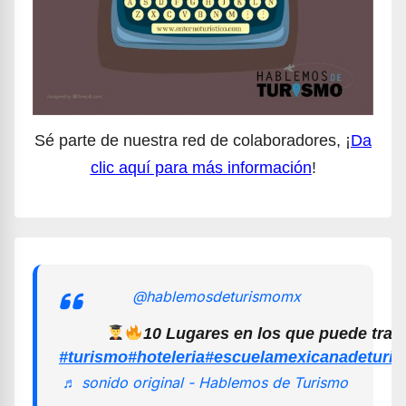
Sé parte de nuestra red de colaboradores, ¡
Da
clic aquí para más información
!
@hablemosdeturismomx
10 Lugares en los que puede trab
#turismo
#hoteleria
#escuelamexicanadeturi
♬ sonido original - Hablemos de Turismo