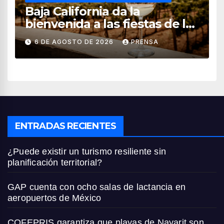
Baja California da la
bienvenida a las fiestas de la
vendimia 2026
6 DE AGOSTO DE 2026
PRENSA
ENTRADAS RECIENTES
¿Puede existir un turismo resiliente sin
planificación territorial?
GAP cuenta con ocho salas de lactancia en
aeropuertos de México
COFEPRIS garantiza que playas de Nayarit son