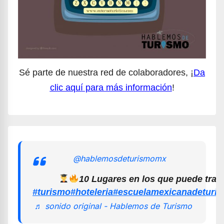
Sé parte de nuestra red de colaboradores, ¡
Da
clic aquí para más información
!
@hablemosdeturismomx
10 Lugares en los que puede trab
#turismo
#hoteleria
#escuelamexicanadeturi
♬ sonido original - Hablemos de Turismo