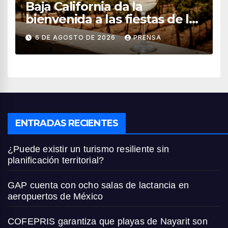
Baja California da la
bienvenida a las fiestas de la
vendimia 2026
6 DE AGOSTO DE 2026
PRENSA
ENTRADAS RECIENTES
¿Puede existir un turismo resiliente sin
planificación territorial?
GAP cuenta con ocho salas de lactancia en
aeropuertos de México
COFEPRIS garantiza que playas de Nayarit son