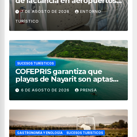
de lactancia en aeropuertos
de México
7 DE AGOSTO DE 2026
ENTORNO
TURÍSTICO
SUCESOS TURÍSTICOS
COFEPRIS garantiza que
playas de Nayarit son aptas
para uso recreativo
6 DE AGOSTO DE 2026
PRENSA
GASTRONOMÍA Y ENOLOGÍA
SUCESOS TURÍSTICOS