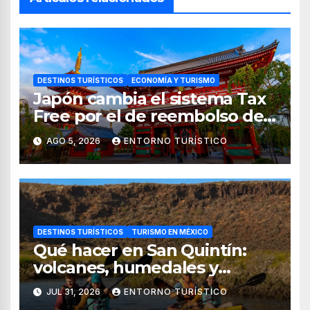
DESTINOS TURÍSTICOS
ECONOMÍA Y TURISMO
Japón cambia el sistema Tax
Free por el de reembolso de
impuestos desde noviembre
AGO 5, 2026
ENTORNO TURÍSTICO
de 2026
DESTINOS TURÍSTICOS
TURISMO EN MÉXICO
Qué hacer en San Quintín:
volcanes, humedales y
sabores del mar
JUL 31, 2026
ENTORNO TURÍSTICO