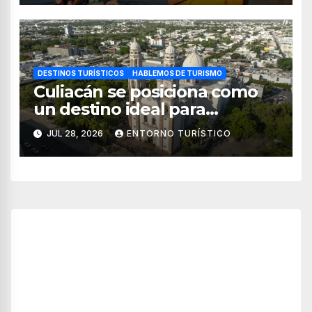
DESTINOS TURÍSTICOS
HABLEMOS DE TURISMO
Culiacán se posiciona como
un destino ideal para
combinar negocios y turismo
JUL 28, 2026
ENTORNO TURÍSTICO