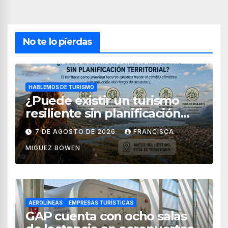
No te lo pierdas
HABLEMOS DE TURISMO
¿Puede existir un turismo
resiliente sin planificación
territorial?
7 DE AGOSTO DE 2026
FRANCISCA
MIGUEZ BOWEN
AEROLÍNEAS
EMPRESAS TURÍSTICAS
GAP cuenta con ocho salas