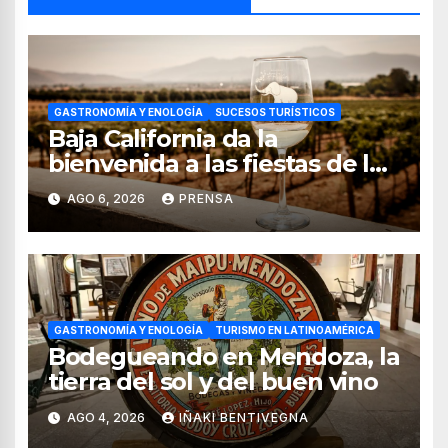
GASTRONOMÍA Y ENOLOGÍA
SUCESOS TURÍSTICOS
Baja California da la
bienvenida a las fiestas de la
vendimia 2026
AGO 6, 2026
PRENSA
GASTRONOMÍA Y ENOLOGÍA
TURISMO EN LATINOAMÉRICA
Bodegueando en Mendoza, la
tierra del sol y del buen vino
AGO 4, 2026
IÑAKI BENTIVEGNA