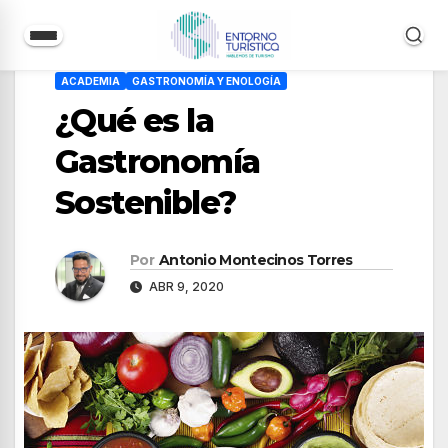
Saltar
ACADEMIA
GASTRONOMÍA Y ENOLOGÍA
al
¿Qué es la
contenido
Gastronomía
Sostenible?
Por
Antonio Montecinos Torres
ABR 9, 2020