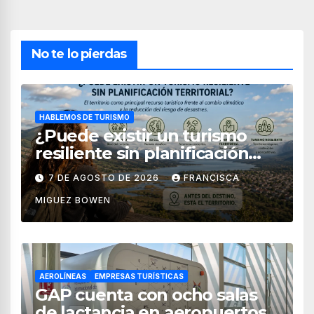
No te lo pierdas
HABLEMOS DE TURISMO
¿Puede existir un turismo
resiliente sin planificación
territorial?
7 DE AGOSTO DE 2026
FRANCISCA
MIGUEZ BOWEN
AEROLÍNEAS
EMPRESAS TURÍSTICAS
GAP cuenta con ocho salas
de lactancia en aeropuertos