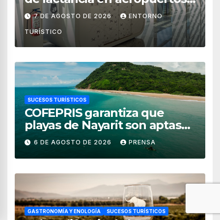
de México
7 DE AGOSTO DE 2026
ENTORNO
TURÍSTICO
SUCESOS TURÍSTICOS
COFEPRIS garantiza que
playas de Nayarit son aptas
para uso recreativo
6 DE AGOSTO DE 2026
PRENSA
GASTRONOMÍA Y ENOLOGÍA
SUCESOS TURÍSTICOS