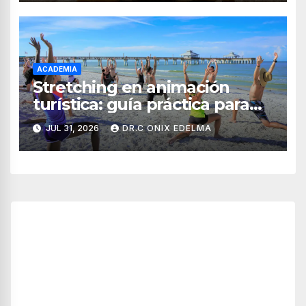
ACADEMIA
Stretching en animación
turística: guía práctica para
crear experiencias de
JUL 31, 2026
DR.C ONIX EDELMA
bienestar en hoteles