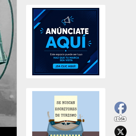
2.05k
203
649
234