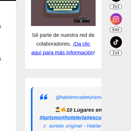
s
Sé parte de nuestra red de
colaboradores, ¡
Da clic
aquí para más información
!
s
@hablemosdeturismomx
10 Lugares en los que pu
#turismo
#hoteleria
#escuelamexican
♬ sonido original - Hablemos de