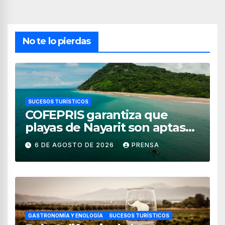
No te lo pierdas
SUCESOS TURÍSTICOS
COFEPRIS garantiza que
playas de Nayarit son aptas
para uso recreativo
6 DE AGOSTO DE 2026
PRENSA
GASTRONOMÍA Y ENOLOGÍA
SUCESOS TURÍSTICOS