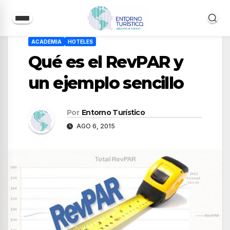
Saltar
ACADEMIA
HOTELES
al
Qué es el RevPAR y
contenido
un ejemplo sencillo
Por
Entorno Turístico
AGO 6, 2015