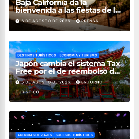
Baja California da la
bienvenida a las fiestas de la
vendimia 2026
6 DE AGOSTO DE 2026
PRENSA
DESTINOS TURÍSTICOS
ECONOMÍA Y TURISMO
Japón cambia el sistema Tax
Free por el de reembolso de
impuestos desde noviembre
5 DE AGOSTO DE 2026
ENTORNO
de 2026
TURÍSTICO
AGENCIAS DE VIAJES
SUCESOS TURÍSTICOS