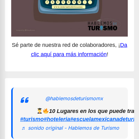
Sé parte de nuestra red de colaboradores, ¡
Da
clic aquí para más información
!
@hablemosdeturismomx
10 Lugares en los que puede trab
#turismo
#hoteleria
#escuelamexicanadeturi
♬ sonido original - Hablemos de Turismo