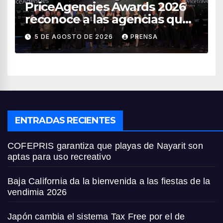
PriceAgencies Awards 2026
reconoce a las agencias que
impulsan el crecimiento del
5 DE AGOSTO DE 2026
PRENSA
turismo en México
ENTRADAS RECIENTES
COFEPRIS garantiza que playas de Nayarit son
aptas para uso recreativo
Baja California da la bienvenida a las fiestas de la
vendimia 2026
Japón cambia el sistema Tax Free por el de