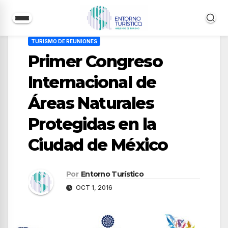
Saltar
TURISMO DE REUNIONES
al
Primer Congreso
contenido
Internacional de
Áreas Naturales
Protegidas en la
Ciudad de México
Por
Entorno Turístico
OCT 1, 2016