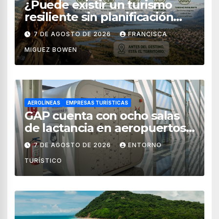
¿Puede existir un turismo
resiliente sin planificación
territorial?
7 DE AGOSTO DE 2026
FRANCISCA
MIGUEZ BOWEN
AEROLÍNEAS
EMPRESAS TURÍSTICAS
GAP cuenta con ocho salas
de lactancia en aeropuertos
de México
7 DE AGOSTO DE 2026
ENTORNO
TURÍSTICO