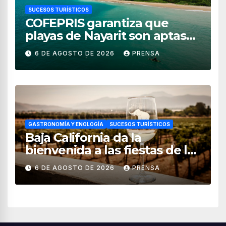
SUCESOS TURÍSTICOS
COFEPRIS garantiza que
playas de Nayarit son aptas
para uso recreativo
6 DE AGOSTO DE 2026
PRENSA
GASTRONOMÍA Y ENOLOGÍA
SUCESOS TURÍSTICOS
Baja California da la
bienvenida a las fiestas de la
vendimia 2026
6 DE AGOSTO DE 2026
PRENSA