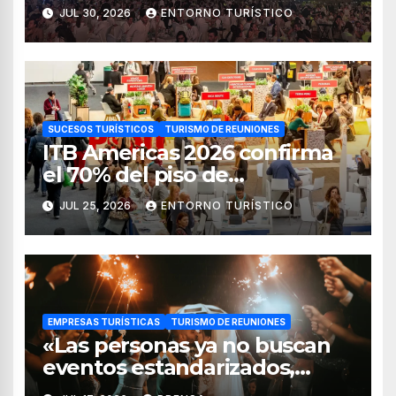
destino líder para la industria
JUL 30, 2026
ENTORNO TURÍSTICO
de reuniones
SUCESOS TURÍSTICOS
TURISMO DE REUNIONES
ITB Americas 2026 confirma
el 70% del piso de
exposición vendido
JUL 25, 2026
ENTORNO TURÍSTICO
EMPRESAS TURÍSTICAS
TURISMO DE REUNIONES
«Las personas ya no buscan
eventos estandarizados,
quieren vivir experiencias»: