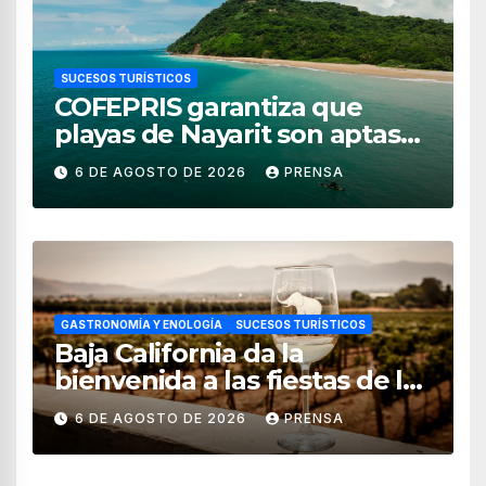
SUCESOS TURÍSTICOS
COFEPRIS garantiza que
playas de Nayarit son aptas
para uso recreativo
6 DE AGOSTO DE 2026
PRENSA
GASTRONOMÍA Y ENOLOGÍA
SUCESOS TURÍSTICOS
Baja California da la
bienvenida a las fiestas de la
vendimia 2026
6 DE AGOSTO DE 2026
PRENSA