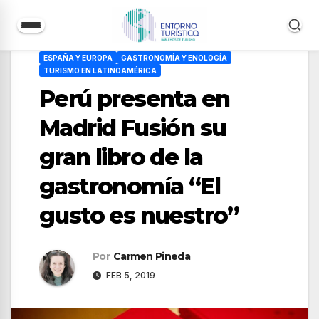
Saltar
ESPAÑA Y EUROPA
GASTRONOMÍA Y ENOLOGÍA
al
TURISMO EN LATINOAMÉRICA
contenido
Perú presenta en
Madrid Fusión su
gran libro de la
gastronomía “El
gusto es nuestro”
Por
Carmen Pineda
FEB 5, 2019