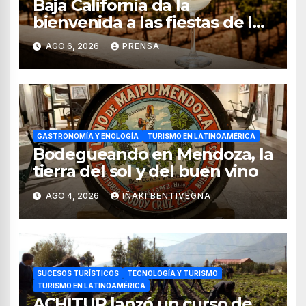
Baja California da la
bienvenida a las fiestas de la
vendimia 2026
AGO 6, 2026
PRENSA
GASTRONOMÍA Y ENOLOGÍA
TURISMO EN LATINOAMÉRICA
Bodegueando en Mendoza, la
tierra del sol y del buen vino
AGO 4, 2026
IÑAKI BENTIVEGNA
SUCESOS TURÍSTICOS
TECNOLOGÍA Y TURISMO
TURISMO EN LATINOAMÉRICA
ACHITUR lanzó un curso de