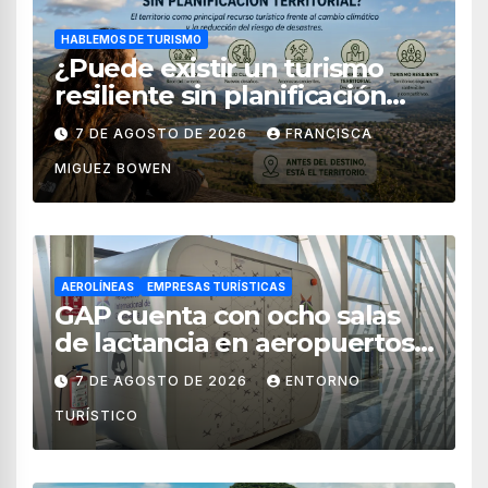
HABLEMOS DE TURISMO
¿Puede existir un turismo
resiliente sin planificación
territorial?
7 DE AGOSTO DE 2026
FRANCISCA
MIGUEZ BOWEN
AEROLÍNEAS
EMPRESAS TURÍSTICAS
GAP cuenta con ocho salas
de lactancia en aeropuertos
de México
7 DE AGOSTO DE 2026
ENTORNO
TURÍSTICO