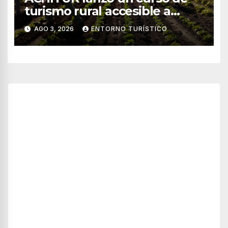
turismo rural accesible a
través de WhatsApp
AGO 3, 2026
ENTORNO TURÍSTICO