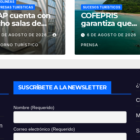
OLÍNEAS
RESAS TURÍSTICAS
SUCESOS TURÍSTICOS
AP cuenta con
COFEPRIS
ho salas de
garantiza que
ctancia en
playas de Nayari
7 DE AGOSTO DE 2026
6 DE AGOSTO DE 2026
ropuertos de
son aptas para
éxico
uso recreativo
ORNO TURÍSTICO
PRENSA
¿
SUSCRÍBETE A LA NEWSLETTER
C
Nombre (Requerido)
M
n
Correo electrónico (Requerido)
S