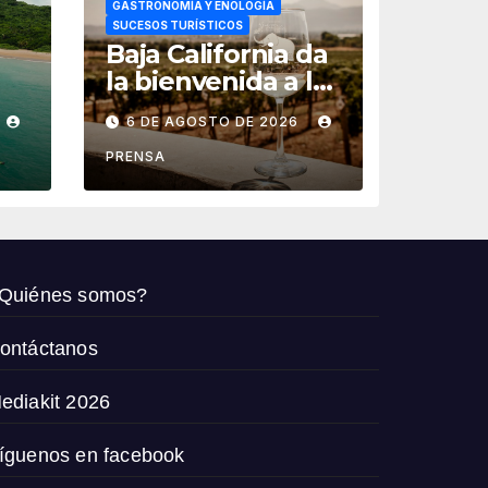
GASTRONOMÍA Y ENOLOGÍA
SUCESOS TURÍSTICOS
Baja California da
la bienvenida a las
t
fiestas de la
6 DE AGOSTO DE 2026
vendimia 2026
PRENSA
Quiénes somos?
ontáctanos
ediakit 2026
íguenos en facebook