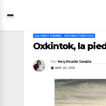
Saltar
al
contenido
CULTURA Y TURISMO
DESTINOS TURÍSTICOS
Oxkintok, la pied
Por
Nery Ricalde Sarabia
MAY 20, 2016