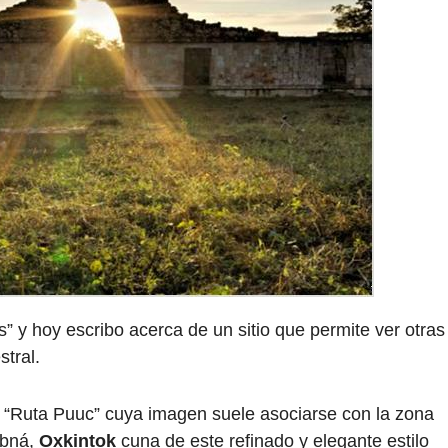
s” y hoy escribo acerca de un sitio que permite ver otras
tral.
“Ruta Puuc” cuya imagen suele asociarse con la zona
abná,
Oxkintok
cuna de este refinado y elegante estilo