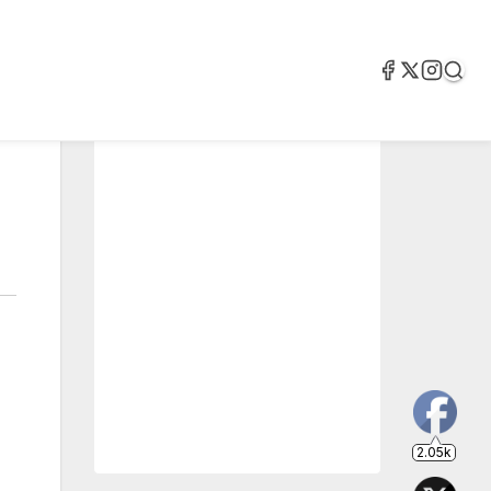
2.05k