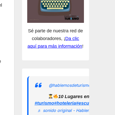
l
Sé parte de nuestra red de
colaboradores, ¡
Da clic
aquí para más información
!
e
@hablemosdeturismomx
10 Lugares en los que pu
#turismo
#hoteleria
#escuelamexican
♬ sonido original - Hablemos de