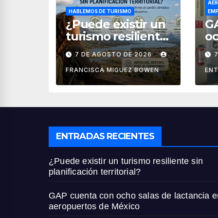
AER
HABLEMOS DE TURISMO
EMP
¿Puede existir un
G
turismo resiliente
oc
sin planificación
la
7 DE AGOSTO DE 2026
territorial?
ae
M
FRANCISCA MIGUEZ BOWEN
ENT
ENTRADAS RECIENTES
¿Puede existir un turismo resiliente sin
planificación territorial?
GAP cuenta con ocho salas de lactancia e
aeropuertos de México