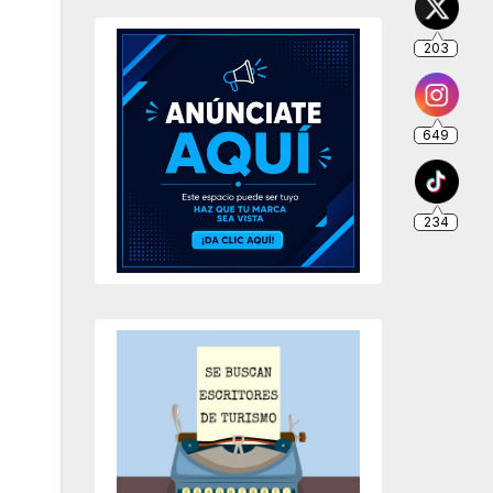
203
649
234