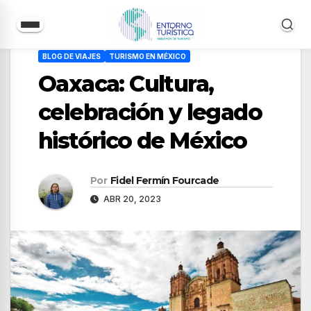
Saltar
BLOG DE VIAJES
TURISMO EN MÉXICO
al
Oaxaca: Cultura,
contenido
celebración y legado
histórico de México
Por
Fidel Fermín Fourcade
ABR 20, 2023