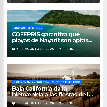
SUCESOS TURÍSTICOS
COFEPRIS garantiza que
playas de Nayarit son aptas
para uso recreativo
6 DE AGOSTO DE 2026
PRENSA
GASTRONOMÍA Y ENOLOGÍA
SUCESOS TURÍSTICOS
Baja California da la
bienvenida a las fiestas de la
vendimia 2026
6 DE AGOSTO DE 2026
PRENSA