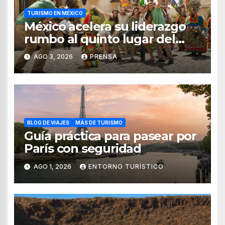
TURISMO EN MÉXICO
México acelera su liderazgo
rumbo al quinto lugar del
turismo mundial
AGO 3, 2026
PRENSA
BLOG DE VIAJES
MÁS DE TURISMO
Guía práctica para pasear por
París con seguridad
AGO 1, 2026
ENTORNO TURÍSTICO