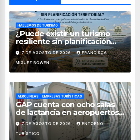
HABLEMOS DE TURISMO
¿Puede existir un turismo
resiliente sin planificación
territorial?
7 DE AGOSTO DE 2026
FRANCISCA
MIGUEZ BOWEN
AEROLÍNEAS
EMPRESAS TURÍSTICAS
GAP cuenta con ocho salas
de lactancia en aeropuertos
de México
7 DE AGOSTO DE 2026
ENTORNO
TURÍSTICO