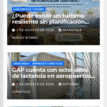
HABLEMOS DE TURISMO
¿Puede existir un turismo
resiliente sin planificación
territorial?
7 DE AGOSTO DE 2026
FRANCISCA
MIGUEZ BOWEN
AEROLÍNEAS
EMPRESAS TURÍSTICAS
GAP cuenta con ocho salas
de lactancia en aeropuertos
de México
7 DE AGOSTO DE 2026
ENTORNO
TURÍSTICO