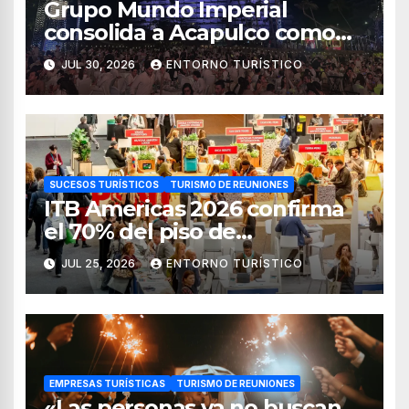
Grupo Mundo Imperial
consolida a Acapulco como
destino líder para la industria
JUL 30, 2026
ENTORNO TURÍSTICO
de reuniones
SUCESOS TURÍSTICOS
TURISMO DE REUNIONES
ITB Americas 2026 confirma
el 70% del piso de
exposición vendido
JUL 25, 2026
ENTORNO TURÍSTICO
EMPRESAS TURÍSTICAS
TURISMO DE REUNIONES
«Las personas ya no buscan