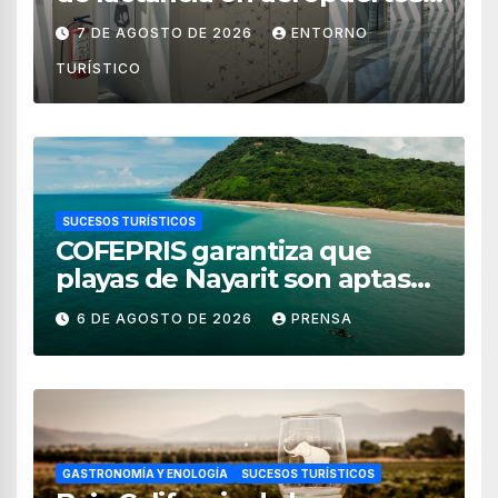
de México
7 DE AGOSTO DE 2026
ENTORNO
TURÍSTICO
SUCESOS TURÍSTICOS
COFEPRIS garantiza que
playas de Nayarit son aptas
para uso recreativo
6 DE AGOSTO DE 2026
PRENSA
GASTRONOMÍA Y ENOLOGÍA
SUCESOS TURÍSTICOS