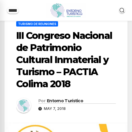
Saltar
TURISMO DE REUNIONES
al
III Congreso Nacional
contenido
de Patrimonio
Cultural Inmaterial y
Turismo – PACTIA
Colima 2018
Por
Entorno Turístico
MAY 7, 2018