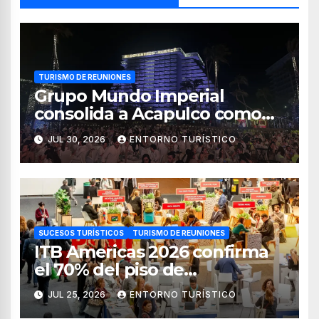
TURISMO DE REUNIONES
Grupo Mundo Imperial
consolida a Acapulco como
destino líder para la industria
JUL 30, 2026
ENTORNO TURÍSTICO
de reuniones
SUCESOS TURÍSTICOS
TURISMO DE REUNIONES
ITB Americas 2026 confirma
el 70% del piso de
exposición vendido
JUL 25, 2026
ENTORNO TURÍSTICO