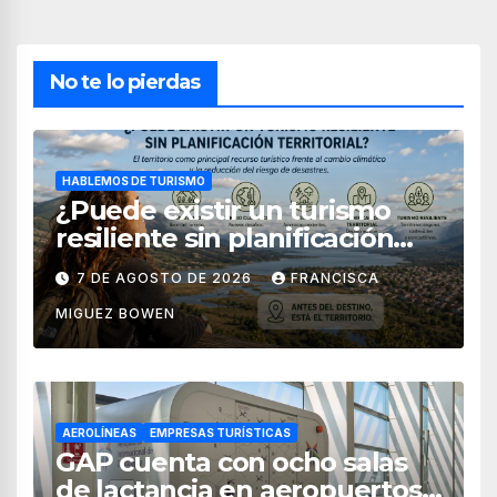
No te lo pierdas
HABLEMOS DE TURISMO
¿Puede existir un turismo
resiliente sin planificación
territorial?
7 DE AGOSTO DE 2026
FRANCISCA
MIGUEZ BOWEN
AEROLÍNEAS
EMPRESAS TURÍSTICAS
GAP cuenta con ocho salas
de lactancia en aeropuertos