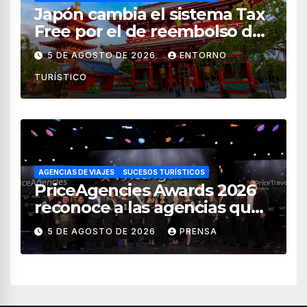
Japón cambia el sistema Tax
Free por el de reembolso de
impuestos desde noviembre
5 DE AGOSTO DE 2026
ENTORNO
de 2026
TURÍSTICO
AGENCIAS DE VIAJES
SUCESOS TURÍSTICOS
PriceAgencies Awards 2026
reconoce a las agencias que
impulsan el crecimiento del
5 DE AGOSTO DE 2026
PRENSA
turismo en México