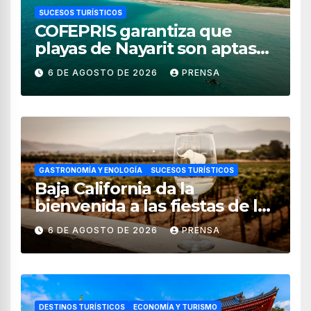
SUCESOS TURÍSTICOS
COFEPRIS garantiza que
playas de Nayarit son aptas
para uso recreativo
6 DE AGOSTO DE 2026
PRENSA
GASTRONOMÍA Y ENOLOGÍA
SUCESOS TURÍSTICOS
Baja California da la
bienvenida a las fiestas de la
vendimia 2026
6 DE AGOSTO DE 2026
PRENSA
DESTINOS TURÍSTICOS
ECONOMÍA Y TURISMO