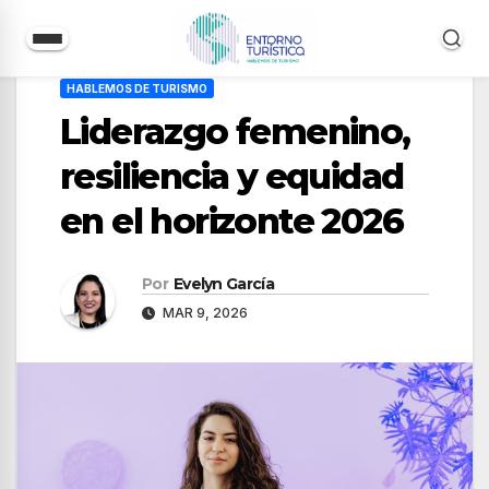
Saltar
HABLEMOS DE TURISMO
al
Liderazgo femenino,
contenido
resiliencia y equidad
en el horizonte 2026
Por
Evelyn García
MAR 9, 2026