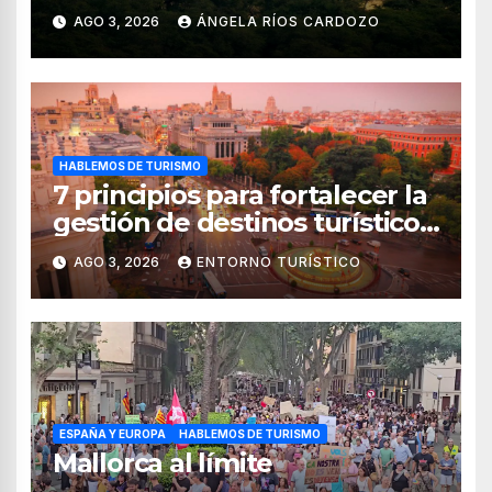
de Pomac (en Perú)
AGO 3, 2026
ÁNGELA RÍOS CARDOZO
HABLEMOS DE TURISMO
7 principios para fortalecer la
gestión de destinos turísticos,
según el WTTC
AGO 3, 2026
ENTORNO TURÍSTICO
ESPAÑA Y EUROPA
HABLEMOS DE TURISMO
Mallorca al límite