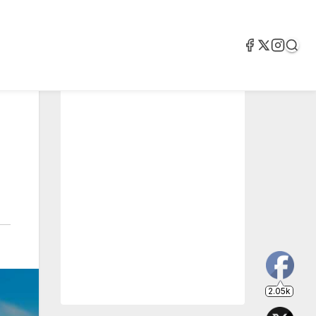
2.05k