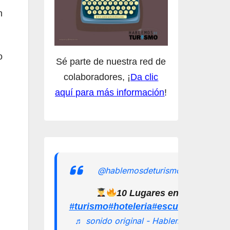
n
o
Sé parte de nuestra red de
colaboradores, ¡
Da clic
aquí para más información
!
@hablemosdeturismomx
10 Lugares en los que pu
#turismo
#hoteleria
#escuelamexican
♬ sonido original - Hablemos de