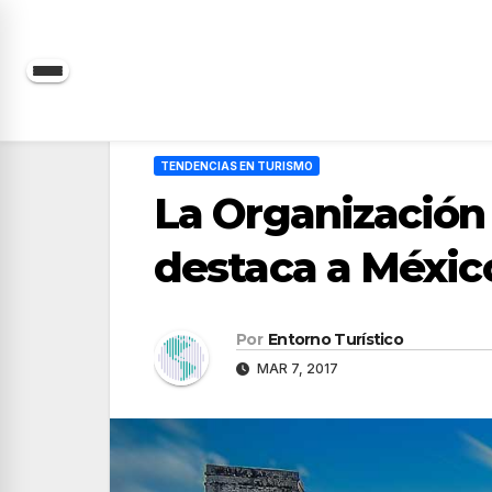
Saltar
al
contenido
TENDENCIAS EN TURISMO
La Organización
destaca a Méxic
Por
Entorno Turístico
MAR 7, 2017