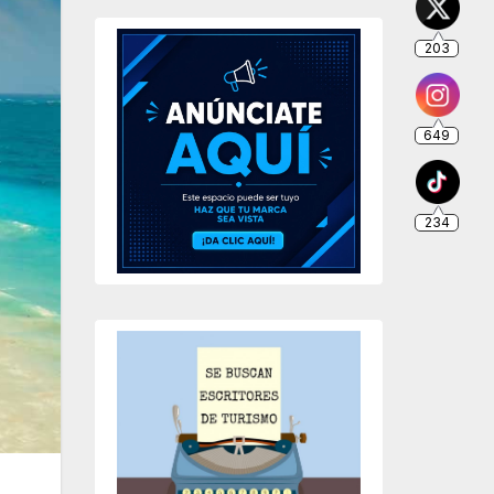
203
649
234