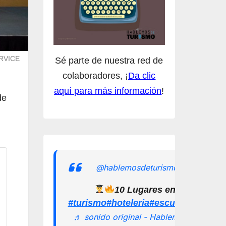
ERVICE
Sé parte de nuestra red de
colaboradores, ¡
Da clic
aquí para más información
!
de
@hablemosdeturismomx
10 Lugares en los que pu
#turismo
#hoteleria
#escuelamexican
♬ sonido original - Hablemos de