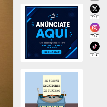
203
649
234