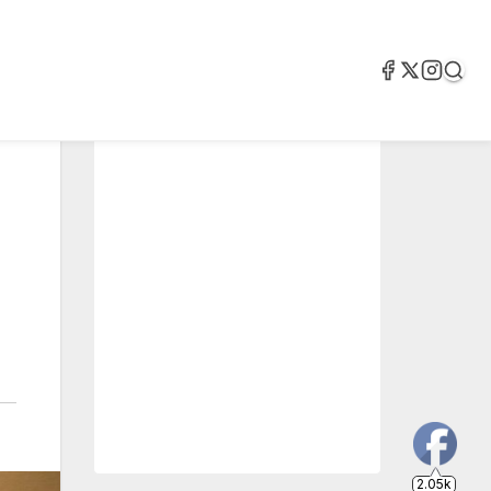
2.05k