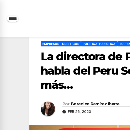
Saltar
al
contenido
EMPRESAS TURÍSTICAS
POLÍTICA TURÍSTICA
TURIS
La directora de
habla del Peru 
más…
Por
Berenice Ramírez Ibarra
FEB 26, 2020